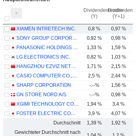
Dividendenrendite
Dividendenre
(Y)
(Y+1)
XIAMEN INTRETECH INC.
0,8 %
0,97 %
SONY GROUP CORPORATION
0,92 %
0,98 %
PANASONIC HOLDINGS CORPORATION
1,33 %
1,59 %
LG ELECTRONICS INC.
0,82 %
1,03 %
HANGZHOU EZVIZ NETWORK CO., LTD.
1,71 %
2,15 %
CASIO COMPUTER CO.,LTD.
2,5 %
2,44 %
SHARP CORPORATION
-.--%
1,56 %
GN STORE NORD A/S
-.--%
0,98 %
-
XGIMI TECHNOLOGY CO.,LTD.
1,94 %
3,4 %
FOSTER ELECTRIC COMPANY, LIMITED
3,9 %
4,07 %
Durchschnitt
1,39 %
1,92 %
Gewichteter Durchschnitt nach
1,04 %
1,2 %