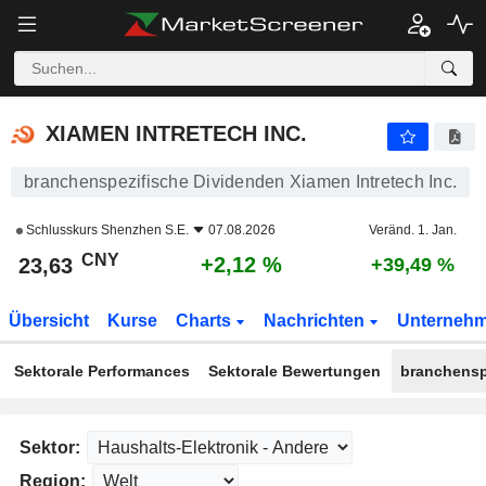
XIAMEN INTRETECH INC.
23,63
¥
+2,12 %
XIAMEN INTRETECH INC.
branchenspezifische Dividenden Xiamen Intretech Inc.
Schlusskurs
Shenzhen S.E.
07.08.2026
Veränd. 1. Jan.
CNY
+2,12 %
23,63
+39,49 %
Übersicht
Kurse
Charts
Nachrichten
Unterneh
Sektorale Performances
Sektorale Bewertungen
branchensp
Sektor:
Region: