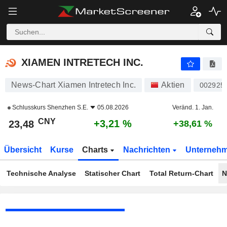
XIAMEN INTRETECH INC.
23,48
¥
+3,21 %
XIAMEN INTRETECH INC.
News-Chart Xiamen Intretech Inc.
Aktien
002925
Schlusskurs
Shenzhen S.E.
05.08.2026
Veränd. 1. Jan.
CNY
+3,21 %
23,48
+38,61 %
Übersicht
Kurse
Charts
Nachrichten
Unterneh
Technische Analyse
Statischer Chart
Total Return-Chart
N