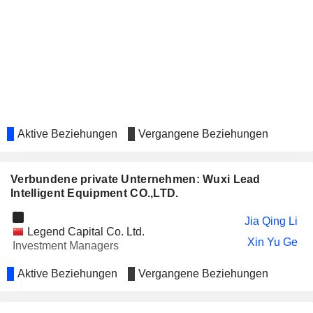
GIANT BIOGENE HOLDING
Sze Wing Wong
CO., LTD.
CONCORD HEALTHCARE
Wing Nga Ho
GROUP CO., LTD.
KNOWLEDGE ATLAS
Jia Qing Li
TECHNOLOGY LIMITED
REPT BATTERO ENERGY
Sze Wing Wong
CO., LTD.
Aktive Beziehungen
Vergangene Beziehungen
BEIJING HAIZHI TECHNOLOGY
Jia Qing Li
GROUP CO., LTD.
Verbundene private Unternehmen: Wuxi Lead
YONZ TECHNOLOGY CO.,LTD.
Xin Yu Ge
Intelligent Equipment CO.,LTD.
Jia Qing Li
Legend Capital Co. Ltd.
Xin Yu Ge
Investment Managers
Aktive Beziehungen
Vergangene Beziehungen