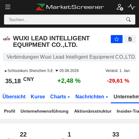
WUXI LEAD INTELLIGENT EQUIPMENT CO.,LTD.
35,18
¥
+2,48 %
WUXI LEAD INTELLIGENT
EQUIPMENT CO.,LTD.
Verbindungen Wuxi Lead Intelligent Equipment CO.,LTD.
Schlusskurs
Shenzhen S.E.
05.08.2026
Veränd. 1. Jan.
CNY
+2,48 %
35,18
-29,61 %
Übersicht
Kurse
Charts
Nachrichten
Unterneh
Profil
Unternehmensführung
Aktionärsstruktur
Insider-Tr
22
1
33