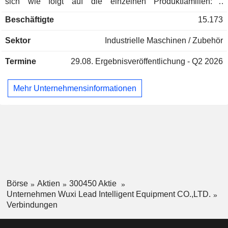
sich wie folgt auf die einzelnen Produktfamilien: -
Produktionsanlagen für Lithium-Ionen-Batterien (76,1%); -
Beschäftigte
15.173
Anlagen und Systeme für die Produktion von
Photovoltaikzellen und -modulen (6,2%); - intelligente
Sektor
Industrielle Maschinen / Zubehör
Logistiksysteme und -lösungen (8,6%); - intelligente
Ausrüstung für die Herstellung von Produkten für die 3C-
Termine
29.08.
Ergebnisveröffentlichung - Q2 2026
Industrie (4,2%); - Sonstige (4,9%). Auf China entfallen
86,5% des Nettoumsatzes.
Mehr Unternehmensinformationen
Börse
Aktien
300450 Aktie
Unternehmen Wuxi Lead Intelligent Equipment CO.,LTD.
Verbindungen