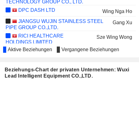
TECHNOLOGY GROUP CO., LTD.
DPC DASH LTD
Wing Nga Ho
JIANGSU WUJIN STAINLESS STEEL
Gang Xu
PIPE GROUP CO.,LTD.
RICI HEALTHCARE
Sze Wing Wong
HOLDINGS LIMITED
Aktive Beziehungen
Vergangene Beziehungen
INVENTISBIO CO., LIMITED
Wing Nga Ho
NANJING CANATAL DATA-
Xiang Lian Zhao
CENTRE ENVIRONMENTAL TECH
Beziehungs-Chart der privaten Unternehmen: Wuxi
CO., LTD
Lead Intelligent Equipment CO.,LTD.
GOGOX HOLDINGS LIMITED
Wing Nga Ho
FINANCIAL STREET PROPERTY
Wing Nga Ho
CO., LIMITED
JIANGSU LEADMICRO NANO-
Lei Wang
EQUIPMENT TECHNOLOGY LTD
CNGR ADVANCED MATERIAL
Sze Wing Wong
CO., LTD.
JY GAS LIMITED
Wing Nga Ho