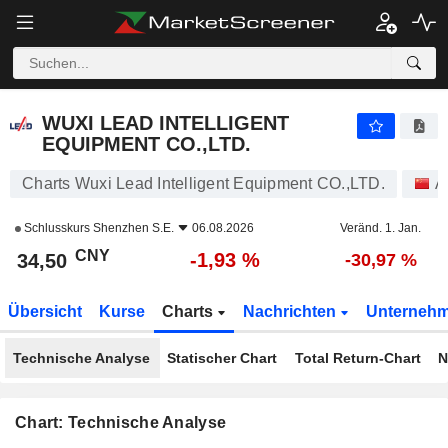
WUXI LEAD INTELLIGENT EQUIPMENT CO.,LTD.
34,50
¥
-1,93 %
WUXI LEAD INTELLIGENT
EQUIPMENT CO.,LTD.
Charts Wuxi Lead Intelligent Equipment CO.,LTD.
A
Schlusskurs
Shenzhen S.E.
06.08.2026
Veränd. 1. Jan.
CNY
-1,93 %
34,50
-30,97 %
Übersicht
Kurse
Charts
Nachrichten
Unterneh
Technische Analyse
Statischer Chart
Total Return-Chart
N
Chart: Technische Analyse