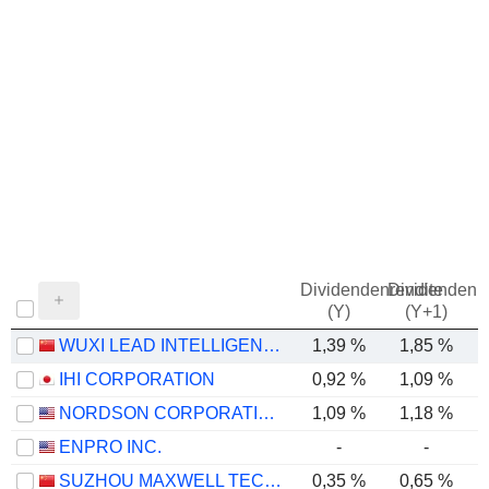
Dividendenrendite
Dividendenre
(Y)
(Y+1)
WUXI LEAD INTELLIGENT EQUIPMENT CO.,LTD.
1,39 %
1,85 %
IHI CORPORATION
0,92 %
1,09 %
NORDSON CORPORATION
1,09 %
1,18 %
ENPRO INC.
-
-
SUZHOU MAXWELL TECHNOLOGIES CO., LTD.
0,35 %
0,65 %