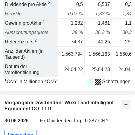
2
Dividende pro Aktie
0,5
0,537
0,34
Rendite
0,67 %
1,33 %
1,34 
2
Gewinn pro Aktie
1,282
1,481
1,13
Ausschüttungsquote
39 %
36,3 %
30,3 
2
Referenzkurs
74,37
40,25
25,6
Anz. der Aktien (in
1.563.794
1.566.163
1.560.61
Tausend)
Datum der
24.04.22
25.04.23
24.04.2
Veröffentlichung
1
2
CNY in Millionen
CNY
Schätzungen
Vergangene Dividenden: Wuxi Lead Intelligent
Equipment CO.,LTD.
30.06.2026
Ex-Dividenden-Tag - 0.287 CNY