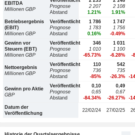
Veröffentlicht
2 233
2 148
EBITDA
Prognose
2 207
2 108
Millionen GBP
Abstand
1.21%
1.91%
Betriebsergebnis
Veröffentlicht
1 786
1 747
(EBIT)
Prognose
1 783
1 756
Millionen GBP
Abstand
0.16%
-0.49%
Gewinn vor
Veröffentlicht
346
1 031
Steuern (EBT)
Prognose
1 010
1 100
Millionen GBP
Abstand
-65.73%
-6.28%
-
Veröffentlicht
110
542
Nettoergebnis
Prognose
736
735
Millionen GBP
Abstand
-85%
-26.3%
-1
Veröffentlicht
0,10
0,49
Gewinn pro Aktie
Prognose
0,65
0,67
GBP
Abstand
-84.34%
-26.27%
-1
Datum der
22/02/24
27/02/25
2
Veröffentlichung
Historie der Quartalsergebnisse