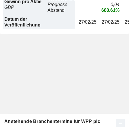
Gewinn pro Aktie
Prognose
0,04
GBP
Abstand
680.61%
Datum der
27/02/25
27/02/25
2
Veröffentlichung
Anstehende Branchentermine für WPP plc