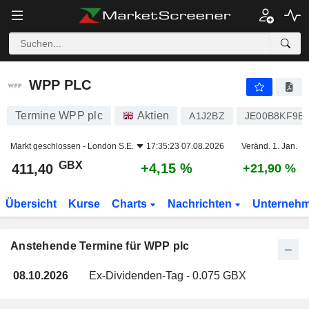
WPP PLC
WPP PLC
Termine WPP plc
Aktien
A1J2BZ
JE00B8KF9B
Markt geschlossen -
London S.E.
17:35:23 07.08.2026
Veränd. 1. Jan.
GBX
+4,15 %
411,40
+21,90 %
Übersicht
Kurse
Charts
Nachrichten
Unterneh
Anstehende Termine für WPP plc
08.10.2026
Ex-Dividenden-Tag - 0.075 GBX