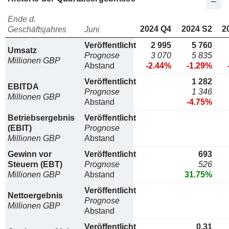
Ende d.
2024 Q4
2024 S2
2
Geschäftsjahres
Juni
Veröffentlicht
2 995
5 760
Umsatz
Prognose
3 070
5 835
Millionen GBP
Abstand
-2.44%
-1.29%
Veröffentlicht
1 282
EBITDA
Prognose
1 346
Millionen GBP
Abstand
-4.75%
Betriebsergebnis
Veröffentlicht
(EBIT)
Prognose
Millionen GBP
Abstand
Gewinn vor
Veröffentlicht
693
Steuern (EBT)
Prognose
526
Millionen GBP
Abstand
31.75%
Veröffentlicht
Nettoergebnis
Prognose
Millionen GBP
Abstand
Veröffentlicht
0,31