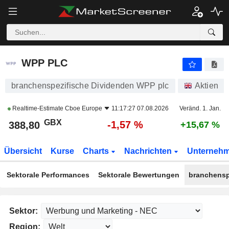
WPP PLC
388,80
p
-1,57 %
WPP PLC
branchenspezifische Dividenden WPP plc
Aktien
Realtime-Estimate
Cboe Europe
11:17:27 07.08.2026
Veränd. 1. Jan.
GBX
-1,57 %
388,80
+15,67 %
Übersicht
Kurse
Charts
Nachrichten
Unterneh
Sektorale Performances
Sektorale Bewertungen
branchensp
Sektor:
Region: