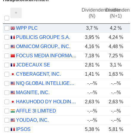
Dividendenrendite
Dividendenre
(N)
(N+1)
WPP PLC
3,7 %
4,2 %
PUBLICIS GROUPE S.A.
3,95 %
4,24 %
OMNICOM GROUP., INC.
4,16 %
4,48 %
FOCUS MEDIA INFORMATION TECHNOLOGY CO., LTD.
7,18 %
7,25 %
JCDECAUX SE
2,81 %
3,1 %
CYBERAGENT, INC.
1,41 %
1,63 %
NIQ GLOBAL INTELLIGENCE PLC
-.--%
-.--%
MAGNITE, INC.
-.--%
-.--%
HAKUHODO DY HOLDINGS INC
2,63 %
2,63 %
AFFLE 3I LIMITED
-.--%
-.--%
YOUDAO, INC.
-.--%
-.--%
IPSOS
5,38 %
5,81 %