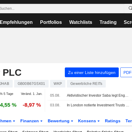
Empfehlungen
Portfolios
Watchlists
Trading
Scr
 PLC
Zu einer Liste hinzufügen
PDF-
JHAB
GB00B67G5X01
WKP
Gewerbliche REITs
% 5 Tage
Veränd. 1. Jan.
05.08.
Aktivistischer Investor Saba legt Engagement bei der britischen Unite Group offen
4,55 %
-8,97 %
03.08.
In London notierte Investment Trusts bestätigen Stillhalteabkommen mit Saba
ehmen
Finanzen
Bewertung
Konsens
Ratings
Te