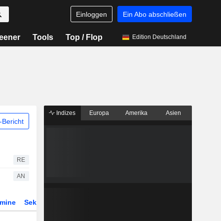
Einloggen
Ein Abo abschließen
eener
Tools
Top / Flop
Edition Deutschland
Indizes
Europa
Amerika
Asien
Bericht
RE
AN
rmine
Sektor
Derivate
ETFs