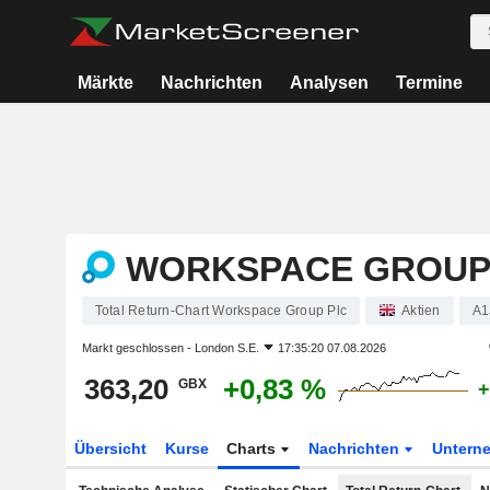
Märkte
Nachrichten
Analysen
Termine
WORKSPACE GROUP
Total Return-Chart Workspace Group Plc
Aktien
A1
Markt geschlossen -
London S.E.
17:35:20 07.08.2026
363,20
+0,83 %
GBX
+
Übersicht
Kurse
Charts
Nachrichten
Untern