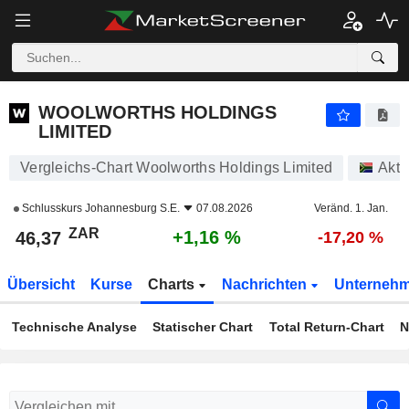
WOOLWORTHS HOLDINGS LIMITED
46,37
R
+1,16 %
WOOLWORTHS HOLDINGS
LIMITED
Vergleichs-Chart Woolworths Holdings Limited
Akti
Schlusskurs
Johannesburg S.E.
07.08.2026
Veränd. 1. Jan.
ZAR
+1,16 %
46,37
-17,20 %
Übersicht
Kurse
Charts
Nachrichten
Unterneh
Technische Analyse
Statischer Chart
Total Return-Chart
N