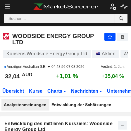
WOODSIDE ENERGY GROUP LTD
32,04
$
+1,01 %
WOODSIDE ENERGY GROUP
LTD
Konsens Woodside Energy Group Ltd
Aktien
A3
Verzögert
Australian S.E.
04:48:56 07.08.2026
Veränd. 1. Jan.
AUD
+1,01 %
32,04
+35,84 %
Übersicht
Kurse
Charts
Nachrichten
Unterneh
Analystenmeinungen
Entwicklung der Schätzungen
Entwicklung des mittleren Kursziels: Woodside
Energy Group Ltd