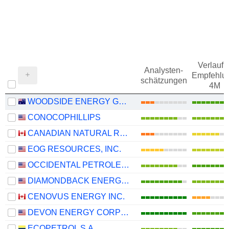
Verlauf d
Analysten-
Empfehlu
schätzungen
4M
WOODSIDE ENERGY GROUP LTD
CONOCOPHILLIPS
CANADIAN NATURAL RESOURCES LIMITED
EOG RESOURCES, INC.
OCCIDENTAL PETROLEUM CORPORATION
DIAMONDBACK ENERGY, INC.
CENOVUS ENERGY INC.
DEVON ENERGY CORPORATION
ECOPETROL S.A.