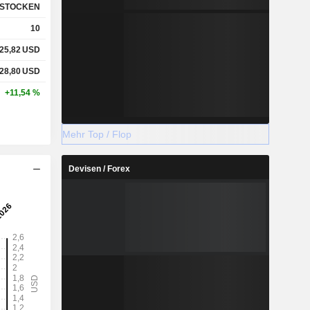
STOCKEN
10
25,82
USD
28,80
USD
+11,54 %
Mehr Top / Flop
Devisen / Forex