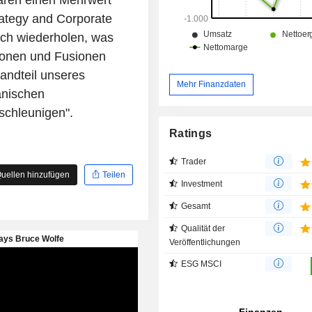
ären einen Mehrwert
Standorte sowie weitere Abstellplätze
rategy and Corporate
ich wiederholen, was
tionen und Fusionen
andteil unseres
Mehr Finanzdaten
anischen
schleunigen".
Ratings
Trader
uellen hinzufügen
Teilen
Investment
Gesamt
Qualität der
Veröffentlichungen
ESG MSCI