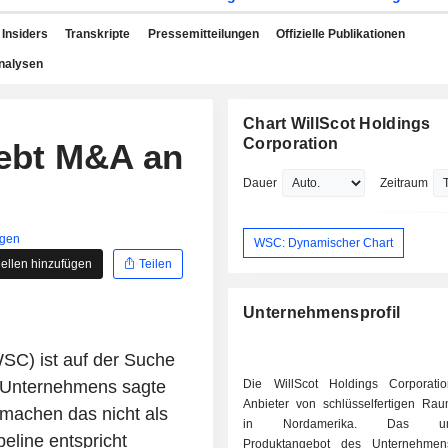
Insiders
Transkripte
Pressemitteilungen
Offizielle Publikationen
nalysen
Chart WillScot Holdings
Corporation
rebt M&A an
Dauer
Zeitraum
igen
WSC: Dynamischer Chart
ellen hinzufügen
Teilen
Unternehmensprofil
SC) ist auf der Suche
 Unternehmens sagte
Die WillScot Holdings Corporati
Anbieter von schlüsselfertigen Ra
r machen das nicht als
in Nordamerika. Das umf
peline entspricht
Produktangebot des Unternehmen