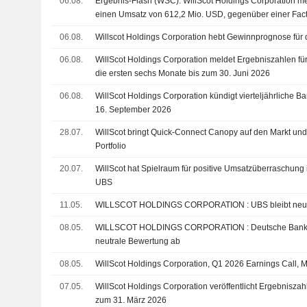
06.08.
Ergebnis-Flash (WSC): WillScot Holdings Corporation mel
einen Umsatz von 612,2 Mio. USD, gegenüber einer Fac
Mio. USD
06.08.
Willscot Holdings Corporation hebt Gewinnprognose für
06.08.
WillScot Holdings Corporation meldet Ergebniszahlen für
die ersten sechs Monate bis zum 30. Juni 2026
06.08.
WillScot Holdings Corporation kündigt vierteljährliche B
16. September 2026
28.07.
WillScot bringt Quick-Connect Canopy auf den Markt und
Portfolio
20.07.
WillScot hat Spielraum für positive Umsatzüberraschung 
UBS
11.05.
WILLSCOT HOLDINGS CORPORATION : UBS bleib
08.05.
WILLSCOT HOLDINGS CORPORATION : Deutsche Bank Securities gibt eine
neutrale Bewertung ab
08.05.
WillScot Holdings Corporation, Q1 2026 Earnings Call, 
07.05.
WillScot Holdings Corporation veröffentlicht Ergebniszahl
zum 31. März 2026