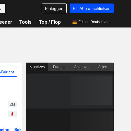
Einloggen
Ein Abo abschließen
eener
Tools
Top / Flop
Edition Deutschland
Indizes
Europa
Amerika
Asien
Bericht
ZM
rmine
Sektor
Derivate
ETFs