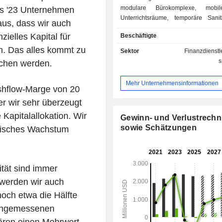
modulare Bürokomplexe, mobil
is '23 Unternehmen
Unterrichtsräume, temporäre Sanit
aus, dass wir auch
transportable Lagercontainer, Sch
zielles Kapital für
Beschäftigte
und klimatisierte Einheiten sowie f
Konstruktionen sowie eine so
. Das alles kommt zu
Sektor
Finanzdienstl
zusammengestellte Aus
s
echen werden.
Einrichtungsgegenständen, Ge
weiteren Zusatzdienstleistungen
Mehr Unternehmensinformationen
schlüsselfertige Lösungen für se
shflow-Marge von 20
gewährleistet werden. Das Un
er wir sehr überzeugt
betreibt eine hybride, aus eigenen u
Kapitalallokation. Wir
Ressourcen bestehende Logis
Gewinn- und Verlustrech
Serviceinfrastruktur, die seinen Ku
sowie Schätzungen
anisches Wachstum
eine zusätzliche Gebühr im Rahm
Leasing- und Verkaufsaktivitäte
Baustellen-, Montage-, Dem
Abtransport- und sonstige Dienst
ität sind immer
bereitstellt. Seine Kunden sind in ein
 werden wir auch
von Endmärkten tätig, darunter Ba
noch etwa die Hälfte
Infrastruktur, Gewerbe und Industri
und natürliche Ressourcen sowie Be
 angemessenen
Institutionen. Das Filialnetz umfas