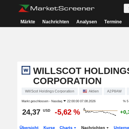
Märkte
Nachrichten
Analysen
Termine
WILLSCOT HOLDING
CORPORATION
WillScot Holdings Corporation
Aktien
A2P8AW
Markt geschlossen -
Nasdaq
22:00:00 07.08.2026
% 5
24,37
-5,62 %
USD
+0,
Übersicht
Kurse
Charts
Nachrichten
Untern