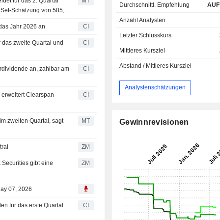
det für das 2. Quartal
MT
Durchschnittl. Empfehlung
AUF
tSet-Schätzung von 585,4
Anzahl Analysten
 das Jahr 2026 an
CI
Letzter Schlusskurs
 das zweite Quartal und
CI
Mittleres Kursziel
Abstand / Mittleres Kursziel
ardividende an, zahlbar am
CI
Analystenschätzungen
 erweitert Clearspan-
CI
im zweiten Quartal, sagt
MT
Gewinnrevisionen
t neutral
ZM
ZM
May 07, 2026
en für das erste Quartal
CI