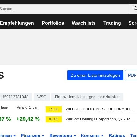
Empfehlungen
Portfolios
Watchlists
Trading
Scr
S
Zu einer Liste hinzufügen
PDF-
US9713781048
WSC
Finanzdienstleistungen - spezialisiert
 Tage
Veränd. 1. Jan.
15:16
WILLSCOT HOLDINGS CORPORATION : Deutsche Bank Securities-Empfehlung weiterhin neutral
37 %
+29,42 %
01:05
WillScot Holdings Corporation, Q2 2026 Earnings Call, Aug 06, 2026
ehmen
Finanzen
Bewertung
Konsens
Ratings
Te