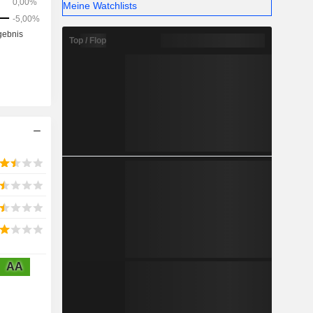
Meine Watchlists
.
Top / Flop
AA