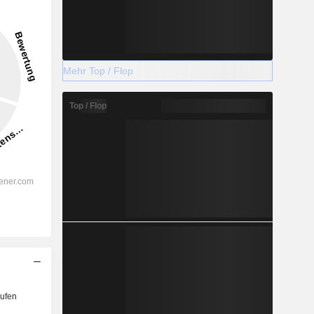
Mehr Top / Flop
Top / Flop
ufen