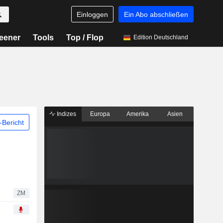
Einloggen
Ein Abo abschließen
eener
Tools
Top / Flop
Edition Deutschland
Indizes
Europa
Amerika
Asien
Bericht
ZM