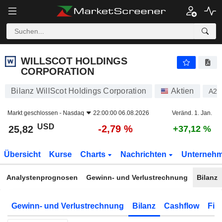
WILLSCOT HOLDINGS CORPORATION
25,82
$
-2,79 %
WILLSCOT HOLDINGS
CORPORATION
Bilanz WillScot Holdings Corporation
Aktien
A2
Markt geschlossen -
Nasdaq
22:00:00 06.08.2026
Veränd. 1. Jan.
USD
-2,79 %
25,82
+37,12 %
Übersicht
Kurse
Charts
Nachrichten
Unterneh
Analystenprognosen
Gewinn- und Verlustrechnung
Bilanz
Gewinn- und Verlustrechnung
Bilanz
Cashflow
Fin