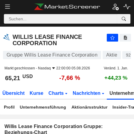
WILLIS LEASE FINANCE CORPORATION
65,21
$
-7,66 %
WILLIS LEASE FINANCE
CORPORATION
Gruppe Willis Lease Finance Corporation
Aktie
920
Markt geschlossen -
Nasdaq
22:00:00 05.08.2026
Veränd. 1. Jan.
USD
-7,66 %
65,21
+44,23 %
Übersicht
Kurse
Charts
Nachrichten
Unterneh
Profil
Unternehmensführung
Aktionärsstruktur
Insider-Tr
Willis Lease Finance Corporation Gruppe:
Beziehungs-Chart