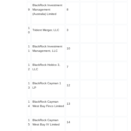
BlackRock Investment
9
Management
8
(Australia) Limited
1
Trident Merger, LLC
3
0
1
BlackRock Investment
10
1
Management, LLC
1
BlackRock Holdco 3,
7
2
LLC
1
BlackRock Cayman 1
12
3
LP
1
BlackRock Cayman
13
4
West Bay Finco Limited
1
BlackRock Cayman
14
5
West Bay IV Limited