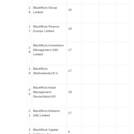
1
BlackRock Group
15
6
Limited
1
BlackRock Finance
16
7
Europe Limited
BlackRock Investment
1
Management (UK)
17
8
Limited
1
BlackRock
17
9
(Netherlands) B.V.
BlackRock Asset
2
Management
19
0
Deutschland AG
2
BlackRock Advisors
17
1
(UK) Limited
2
BlackRock Capital
5