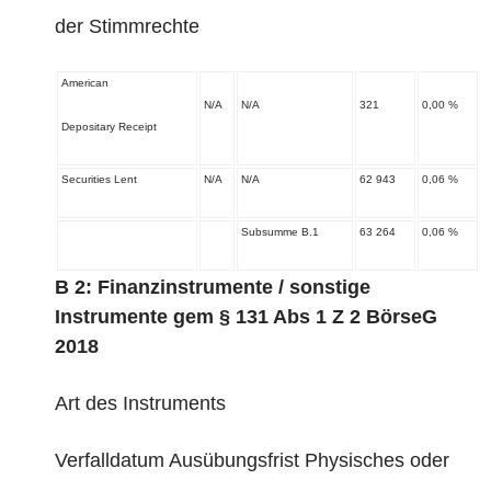
der Stimmrechte
American
N/A
N/A
321
0,00 %
Depositary Receipt
Securities Lent
N/A
N/A
62 943
0,06 %
Subsumme B.1
63 264
0,06 %
B 2: Finanzinstrumente / sonstige
Instrumente gem § 131 Abs 1 Z 2 BörseG
2018
Art des Instruments
Verfalldatum Ausübungsfrist Physisches oder