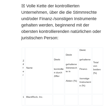
☒ Volle Kette der kontrollierten
Unternehmen, über die die Stimmrechte
und/oder Finanz-/sonstigen Instrumente
gehalten werden, beginnend mit der
obersten kontrollierenden natürlichen oder
juristischen Person:
Direkt
Direkt
Direkt
gehaltene
Z
Total
if
gehaltene
von
f
Name
Stimmrech
kontrollie
Finanz-
beiden
e
te in
rt durch
(%)
r
Ziffer
/sonstige
Aktien
(%)
Instrument
e
(%)
1
BlackRock, Inc.