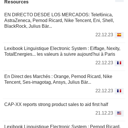
(Jersey) Limited, Wentworth Tanzania (Jersey) Limited und
Resources
Wentworth Gas (Jersey) Limited.
EN DIRECTO DESDE LOS MERCADOS: Telefónica,
AstraZeneca, Pernod Ricard, Nike Tencent, Eni, Shell,
BlackRock, Julius Bär...
22.12.23
Lexibook Linguistique Electronic System : Eiffage, Nexity,
TotalEnergies... les valeurs à suivre aujourd'hui à Paris
22.12.23
En Direct des Marchés : Orange, Pernod Ricard, Nike
Tencent, Ses-imagotag, Ansys, Julius Bär...
22.12.23
CAP-XX reports strong product sales to aid first half
21.12.23
Lexibook Linguistique Electronic System : Pernod Ricard,