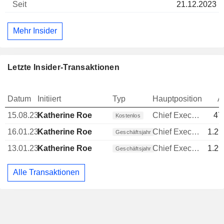
21.12.2023
Mehr Insider
Letzte Insider-Transaktionen
Datum
Initiiert
Typ
Hauptposition
A
15.08.23
Katherine Roe
Chief Executive Officer (CEO)
47
Kostenlos
16.01.23
Katherine Roe
Chief Executive Officer (CEO)
1.29
Geschäftsjahr
13.01.23
Katherine Roe
Chief Executive Officer (CEO)
1.29
Geschäftsjahr
Alle Transaktionen