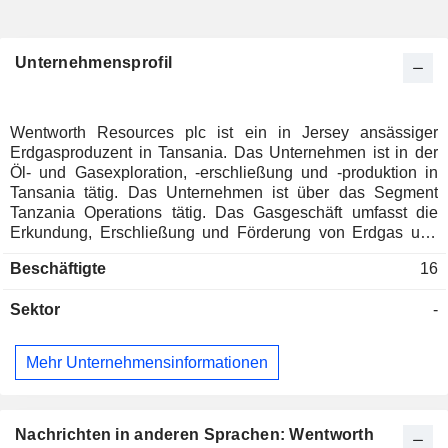
Unternehmensprofil
Wentworth Resources plc ist ein in Jersey ansässiger
Erdgasproduzent in Tansania. Das Unternehmen ist in der
Öl- und Gasexploration, -erschließung und -produktion in
Tansania tätig. Das Unternehmen ist über das Segment
Tanzania Operations tätig. Das Gasgeschäft umfasst die
Erkundung, Erschließung und Förderung von Erdgas und
anderen Kohlenwasserstoffen. Die Mnazi Bay
Beschäftigte
16
Erschließungs- und Produktionslizenz (Mnazi Bay) liegt im
Süden Tansanias, etwa 410 Kilometer südlich von Dar es
Sektor
-
Salaam, und erstreckt sich über eine Fläche von etwa 756
Quadratkilometern (km2), zu der die produzierenden
Gasfelder Mnazi Bay und Msimbati gehören. Das Mnazi Bay
Mehr Unternehmensinformationen
Feld produziert aus insgesamt fünf Bohrlöchern, darunter
Mnazi Bay (MB)- 1, MB-2, MB-3, MB-4 und MS-1X. Zu den
Tochtergesellschaften des Unternehmens gehören
Wentworth Resources (UK) Limited, Wentworth Holding
Nachrichten in anderen Sprachen: Wentworth