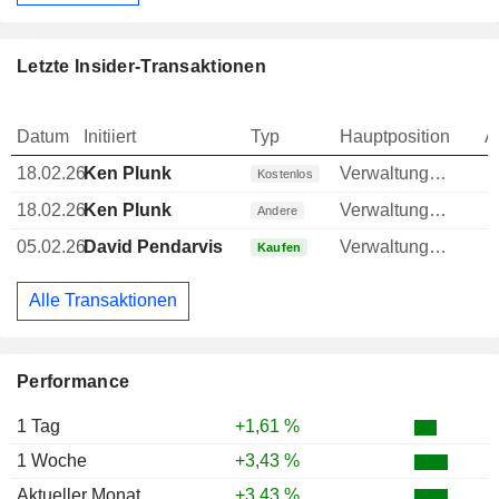
Letzte Insider-Transaktionen
Datum
Initiiert
Typ
Hauptposition
A
18.02.26
Ken Plunk
Verwaltungsratsmitglied
Kostenlos
18.02.26
Ken Plunk
Verwaltungsratsmitglied
Andere
05.02.26
David Pendarvis
Verwaltungsratsmitglied
Kaufen
Alle Transaktionen
Performance
1 Tag
+1,61 %
1 Woche
+3,43 %
Aktueller Monat
+3,43 %