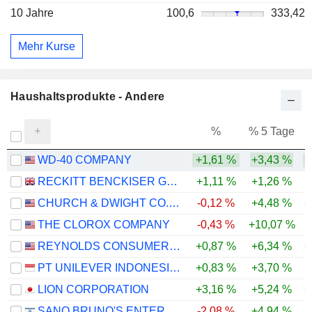
10 Jahre
100,6
333,42
Mehr Kurse
Haushaltsprodukte - Andere
%
% 5 Tage
%
WD-40 COMPANY
+1,61 %
+3,43 %
RECKITT BENCKISER GROUP PLC
+1,11 %
+1,26 %
CHURCH & DWIGHT CO., INC.
-0,12 %
+4,48 %
+
THE CLOROX COMPANY
-0,43 %
+10,07 %
-
REYNOLDS CONSUMER PRODUCTS INC.
+0,87 %
+6,34 %
+
PT UNILEVER INDONESIA TBK
+0,83 %
+3,70 %
LION CORPORATION
+3,16 %
+5,24 %
+
SANO BRUNO'S ENTERPRISES LTD
-2,08 %
+4,94 %