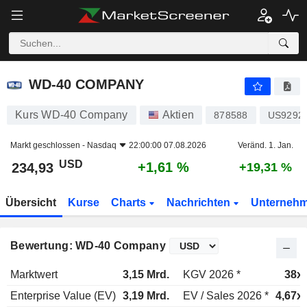
WD-40 COMPANY
234,93
$
+1,61 %
WD-40 COMPANY
Kurs WD-40 Company
Aktien
878588
US9292
Markt geschlossen -
Nasdaq
22:00:00 07.08.2026
Veränd. 1. Jan.
USD
+1,61 %
234,93
+19,31 %
Übersicht
Kurse
Charts
Nachrichten
Unterneh
Bewertung: WD-40 Company
Marktwert
3,15 Mrd.
KGV 2026 *
38x
Enterprise Value (EV)
3,19 Mrd.
EV / Sales 2026 *
4,67x