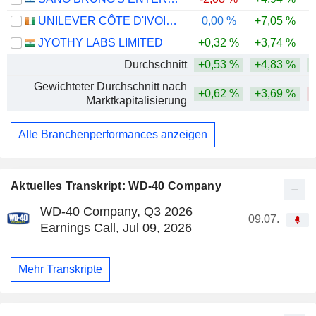
UNILEVER CÔTE D'IVOIRE, S.A.
0,00 %
+7,05 %
JYOTHY LABS LIMITED
+0,32 %
+3,74 %
-
Durchschnitt
+0,53 %
+4,83 %
Gewichteter Durchschnitt nach
+0,62 %
+3,69 %
Marktkapitalisierung
Alle Branchenperformances anzeigen
Aktuelles Transkript: WD-40 Company
WD-40 Company, Q3 2026
09.07.
Earnings Call, Jul 09, 2026
Mehr Transkripte