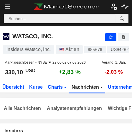
WATSCO, INC.
330,10
$
+2,83 %
WATSCO, INC.
Insiders Watsco, Inc.
Aktien
885676
US942622
Markt geschlossen -
NYSE
22:00:02 07.08.2026
Veränd. 1. Jan.
USD
+2,83 %
330,10
-2,03 %
Übersicht
Kurse
Charts
Nachrichten
Unterneh
Alle Nachrichten
Analystenempfehlungen
Wichtige F
Insiders