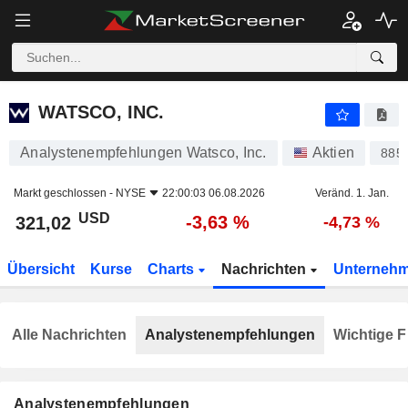
WATSCO, INC.
321,02
$
-3,63 %
WATSCO, INC.
Analystenempfehlungen Watsco, Inc.
Aktien
885
Markt geschlossen -
NYSE
22:00:03 06.08.2026
Veränd. 1. Jan.
USD
-3,63 %
321,02
-4,73 %
Übersicht
Kurse
Charts
Nachrichten
Unterneh
Alle Nachrichten
Analystenempfehlungen
Wichtige F
Analystenempfehlungen