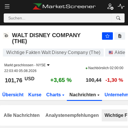
WALT DISNEY COMPANY (THE)
101,76
$
+3,65 %
WALT DISNEY COMPANY
(THE)
Wichtige Fakten Walt Disney Company (The)
Aktien
Markt geschlossen -
NYSE
Nachbörslich
02:00:00
22:03:40 05.08.2026
USD
+3,65 %
101,76
100,44
-1,30 %
Übersicht
Kurse
Charts
Nachrichten
Unterneh
Alle Nachrichten
Analystenempfehlungen
Wichtige F