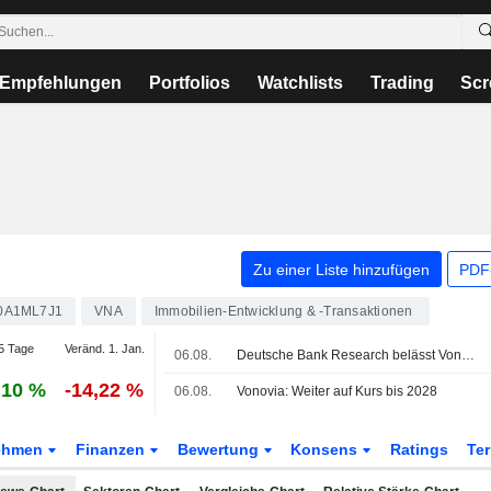
Empfehlungen
Portfolios
Watchlists
Trading
Scr
Zu einer Liste hinzufügen
PDF-
0A1ML7J1
VNA
Immobilien-Entwicklung & -Transaktionen
5 Tage
Veränd. 1. Jan.
06.08.
Deutsche Bank Research belässt Vonovia auf 'Buy' - Ziel 26 Euro
,10 %
-14,22 %
06.08.
Vonovia: Weiter auf Kurs bis 2028
ehmen
Finanzen
Bewertung
Konsens
Ratings
Te