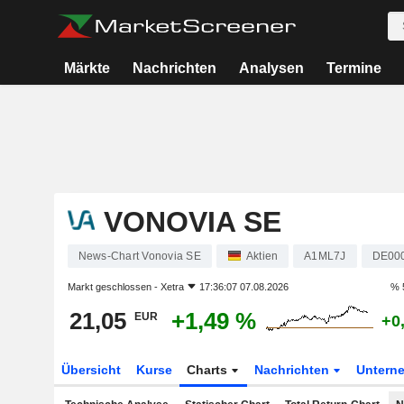
Märkte
Nachrichten
Analysen
Termine
VONOVIA SE
News-Chart Vonovia SE
Aktien
A1ML7J
DE00
Markt geschlossen -
Xetra
17:36:07 07.08.2026
% 
21,05
+1,49 %
EUR
+0
Übersicht
Kurse
Charts
Nachrichten
Untern