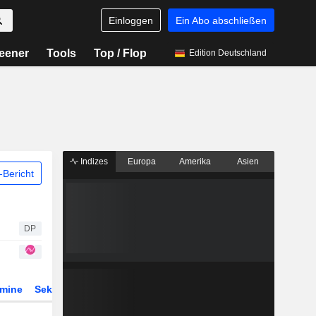
Einloggen
Ein Abo abschließen
eener
Tools
Top / Flop
Edition Deutschland
Indizes
Europa
Amerika
Asien
Bericht
DP
rmine
Sektor
Derivate
ETFs