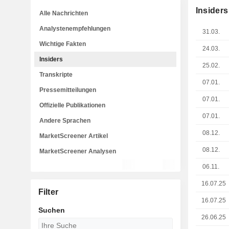
Insiders
Alle Nachrichten
Analystenempfehlungen
31.03.
Wichtige Fakten
24.03.
Insiders
25.02.
Transkripte
07.01.
Pressemitteilungen
07.01.
Offizielle Publikationen
07.01.
Andere Sprachen
08.12.
MarketScreener Artikel
08.12.
MarketScreener Analysen
06.11.
16.07.25
Filter
16.07.25
Suchen
26.06.25