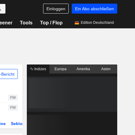
Einloggen
Ein Abo abschließen
eener
Tools
Top / Flop
Edition Deutschland
Indizes
Europa
Amerika
Asien
Bericht
FW
FW
ine
Sektor
Derivate
ETFs