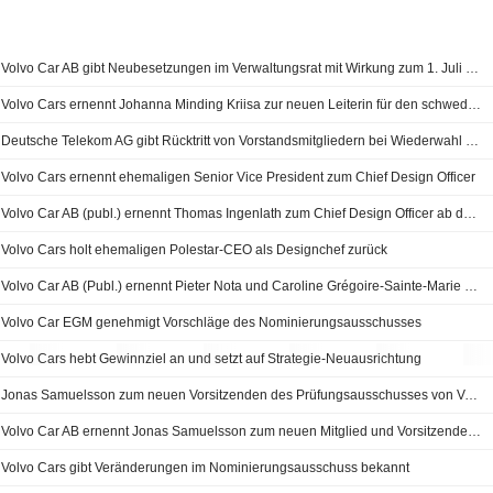
Volvo Car AB gibt Neubesetzungen im Verwaltungsrat mit Wirkung zum 1. Juli 2026 bekannt
Volvo Cars ernennt Johanna Minding Kriisa zur neuen Leiterin für den schwedischen Markt
Deutsche Telekom AG gibt Rücktritt von Vorstandsmitgliedern bei Wiederwahl bekannt
Volvo Cars ernennt ehemaligen Senior Vice President zum Chief Design Officer
Volvo Car AB (publ.) ernennt Thomas Ingenlath zum Chief Design Officer ab dem 1. Februar 2026
Volvo Cars holt ehemaligen Polestar-CEO als Designchef zurück
Volvo Car AB (Publ.) ernennt Pieter Nota und Caroline Grégoire-Sainte-Marie zu neuen Vorstandsmitgliedern
Volvo Car EGM genehmigt Vorschläge des Nominierungsausschusses
Volvo Cars hebt Gewinnziel an und setzt auf Strategie-Neuausrichtung
Jonas Samuelsson zum neuen Vorsitzenden des Prüfungsausschusses von Volvo Cars ernannt
Volvo Car AB ernennt Jonas Samuelsson zum neuen Mitglied und Vorsitzenden des Prüfungsausschusses
Volvo Cars gibt Veränderungen im Nominierungsausschuss bekannt