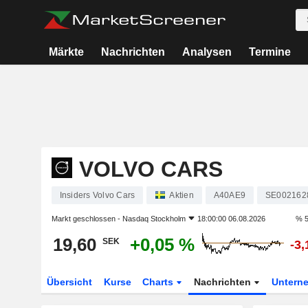
Märkte
Nachrichten
Analysen
Termine
VOLVO CARS
Insiders Volvo Cars
Aktien
A40AE9
SE002162
Markt geschlossen -
Nasdaq Stockholm
18:00:00 06.08.2026
% 5
19,60
+0,05 %
SEK
-3
Übersicht
Kurse
Charts
Nachrichten
Untern