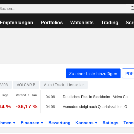
Empfehlungen
Portfolios
Watchlists
Trading
Scr
Zu einer Liste hinzufügen
PDF-
8898
VOLCAR B
Auto / Truck - Hersteller
 Tage
Veränd. 1. Jan.
04.08.
Deutliches Plus in Stockholm - Volvo Cars fiel nach Absatzzahlen
,14 %
-36,17 %
04.08.
Asmodee steigt nach Quartalszahlen, OMXS30-Index 1,1 % im Plus
ehmen
Finanzen
Bewertung
Konsens
Ratings
Term