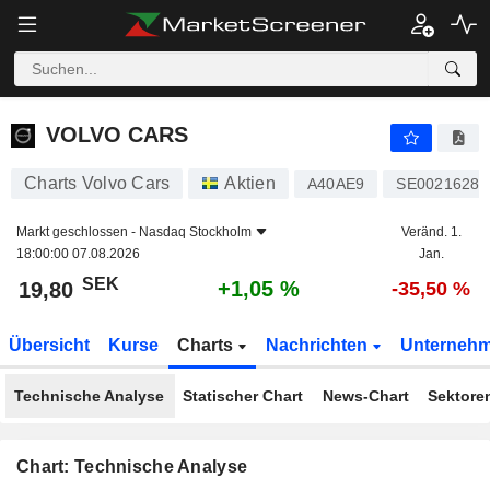
VOLVO CARS
19,80
kr
+1,05 %
VOLVO CARS
Charts Volvo Cars
Aktien
A40AE9
SE00216288
Markt geschlossen -
Nasdaq Stockholm
Veränd. 1.
18:00:00 07.08.2026
Jan.
SEK
+1,05 %
19,80
-35,50 %
Übersicht
Kurse
Charts
Nachrichten
Unterneh
Technische Analyse
Statischer Chart
News-Chart
Sektore
Chart: Technische Analyse