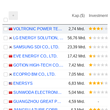
Kap.($)
Investment
VOLTRONIC POWER TECHNOLOGY CORP.
2,74 Mrd.
LG ENERGY SOLUTION, LTD.
56,76 Mrd.
SAMSUNG SDI CO., LTD.
23,39 Mrd.
EVE ENERGY CO., LTD.
17,42 Mrd.
GOTION HIGH-TECH CO.,LTD.
7,42 Mrd.
ECOPRO BM CO., LTD.
7,05 Mrd.
ENERSYS
6,83 Mrd.
SUNWODA ELECTRONIC CO.,LTD
5,04 Mrd.
GUANGZHOU GREAT POWER ENERGY AND TECHNOLOGY CO., LTD
4,59 Mrd.
-
JIANGSU AZURE CORPORATION
4,3 Mrd.