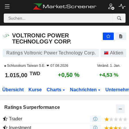
VOLTRONIC POWER TECHNOLOGY CORP.
1.015,00
NT$
+0,50 %
VOLTRONIC POWER
TECHNOLOGY CORP.
Ratings Voltronic Power Technology Corp.
Aktien
Schlusskurs
Taiwan S.E.
07.08.2026
Veränd. 1. Jan.
TWD
+0,50 %
1.015,00
+4,53 %
Übersicht
Kurse
Charts
Nachrichten
Unterneh
Ratings Surperformance
Trader
Investment