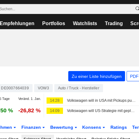
Empfehlungen
Portfolios
Watchlists
Trading
Scr
Zu einer Liste hinzufügen
PDF-
DE0007664039
VOW3
Auto / Truck - Hersteller
5 Tage
Veränd. 1. Jan.
14:28
Volkswagen will in USA mit Pickups punkten - Audi-Vertriebschef wechselt in USA
,50 %
-26,82 %
14:09
Volkswagen will US-Strategie mit geplantem Pick-up neu ausrichten, sagt eine Quelle
ehmen
Finanzen
Bewertung
Konsens
Ratings
Te