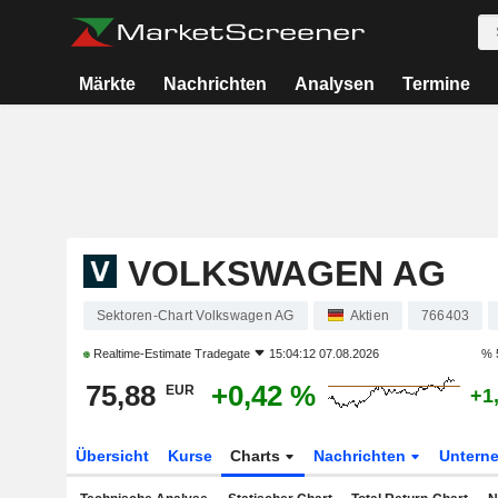
Märkte
Nachrichten
Analysen
Termine
VOLKSWAGEN AG
Sektoren-Chart Volkswagen AG
Aktien
766403
Realtime-Estimate
Tradegate
15:04:12 07.08.2026
% 
75,88
+0,42 %
EUR
+1
Übersicht
Kurse
Charts
Nachrichten
Untern