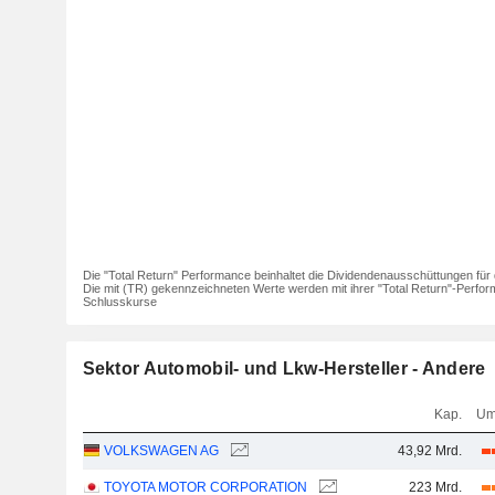
Die "Total Return" Performance beinhaltet die Dividendenausschüttungen für 
Die mit (TR) gekennzeichneten Werte werden mit ihrer "Total Return"-Perfor
Schlusskurse
Sektor Automobil- und Lkw-Hersteller - Andere
Kap.
Um
VOLKSWAGEN AG
43,92 Mrd.
TOYOTA MOTOR CORPORATION
223 Mrd.