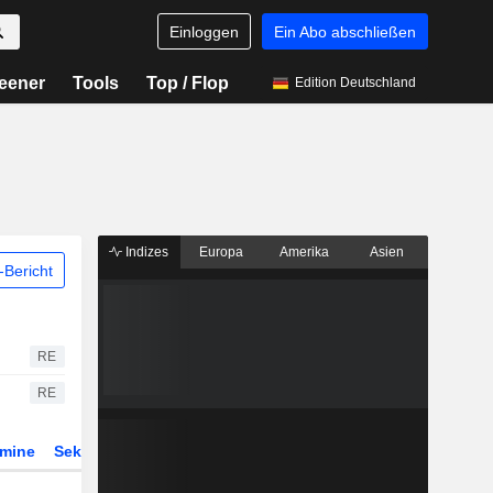
Einloggen
Ein Abo abschließen
eener
Tools
Top / Flop
Edition Deutschland
Indizes
Europa
Amerika
Asien
Bericht
RE
RE
rmine
Sektor
Derivate
ETFs