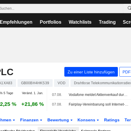
Empfehlungen
Portfolios
Watchlists
Trading
Scr
PLC
Zu einer Liste hinzufügen
PDF-
A1XA83
GB00BH4HKS39
VOD
Drahtlose Telekommunikationsdie
% 5 Tage
Veränd. 1. Jan.
07.08.
Vodafone meldet Aktienverkauf durch Vodacom-Chef
2,25 %
+21,86 %
07.08.
Fairplay-Vereinbarung soll Internet-Ausbau beschleunigen
ehmen
Finanzen
Bewertung
Konsens
Ratings
Te