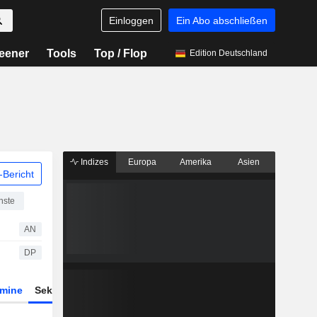
Einloggen
Ein Abo abschließen
eener
Tools
Top / Flop
Edition Deutschland
Indizes
Europa
Amerika
Asien
Bericht
nste
AN
DP
rmine
Sektor
Derivate
ETFs