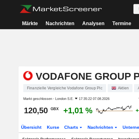
Märkte
Nachrichten
Analysen
Termine
VODAFONE GROUP 
Finanzielle Vergleiche Vodafone Group Plc
Aktien
Markt geschlossen -
London S.E.
17:35:22 07.08.2026
120,50
+1,01 %
GBX
+
Übersicht
Kurse
Charts
Nachrichten
Untern