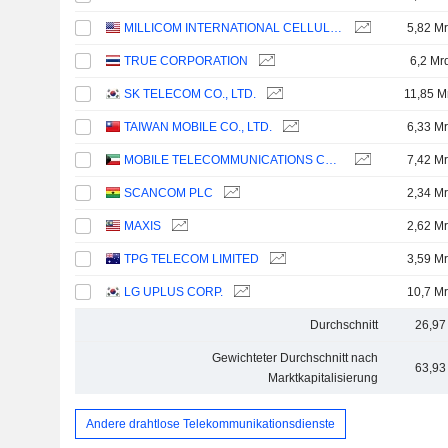
MILLICOM INTERNATIONAL CELLULAR S.A.
5,82 Mr
TRUE CORPORATION
6,2 Mr
SK TELECOM CO., LTD.
11,85 M
TAIWAN MOBILE CO., LTD.
6,33 Mr
MOBILE TELECOMMUNICATIONS COMPANY K.S.C.P.
7,42 Mr
SCANCOM PLC
2,34 Mr
MAXIS
2,62 Mr
TPG TELECOM LIMITED
3,59 Mr
LG UPLUS CORP.
10,7 Mr
Durchschnitt
26,97
Gewichteter Durchschnitt nach
63,93
Marktkapitalisierung
Andere drahtlose Telekommunikationsdienste