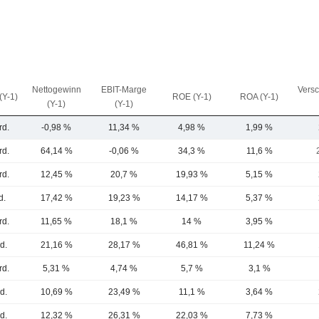
Nettogewinn
EBIT-Marge
Vers
(Y-1)
ROE (Y-1)
ROA (Y-1)
(Y-1)
(Y-1)
rd.
-0,98 %
11,34 %
4,98 %
1,99 %
rd.
64,14 %
-0,06 %
34,3 %
11,6 %
rd.
12,45 %
20,7 %
19,93 %
5,15 %
d.
17,42 %
19,23 %
14,17 %
5,37 %
rd.
11,65 %
18,1 %
14 %
3,95 %
d.
21,16 %
28,17 %
46,81 %
11,24 %
rd.
5,31 %
4,74 %
5,7 %
3,1 %
d.
10,69 %
23,49 %
11,1 %
3,64 %
d.
12,32 %
26,31 %
22,03 %
7,73 %