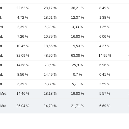
d.
22,62 %
28,17 %
36,21 %
8,49 %
d.
4,72 %
18,61 %
12,37 %
1,38 %
rd.
2,39 %
6,28 %
3,33 %
1,35 %
d.
7,26 %
10,79 %
16,83 %
6,06 %
d.
10,45 %
18,66 %
19,53 %
4,27 %
d.
32,09 %
48,96 %
63,38 %
14,95 %
d.
14,68 %
23,5 %
25,9 %
6,96 %
d.
8,56 %
14,49 %
0,7 %
0,41 %
d.
3,39 %
5,77 %
5,71 %
2,59 %
 Mrd.
14,46 %
18,18 %
19,83 %
5,57 %
 Mrd.
25,04 %
14,79 %
21,71 %
6,69 %