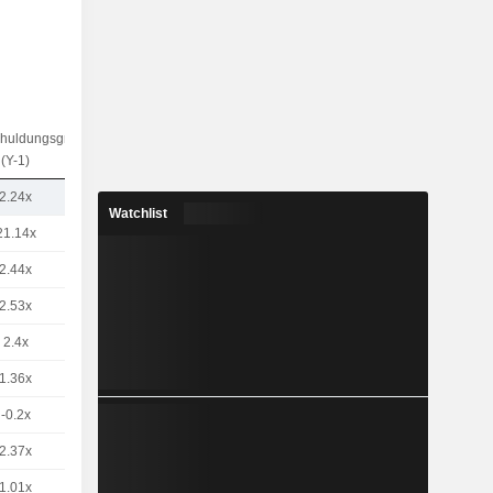
chuldungsgrad
(Y-1)
2.24x
Watchlist
21.14x
2.44x
2.53x
2.4x
1.36x
-0.2x
2.37x
1.01x