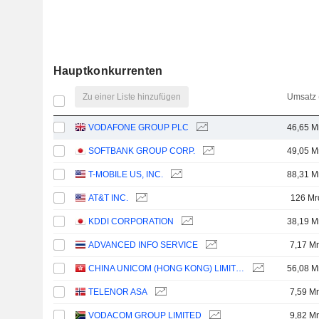
Hauptkonkurrenten
Zu einer Liste hinzufügen
Umsatz 
VODAFONE GROUP PLC
46,65 M
SOFTBANK GROUP CORP.
49,05 M
T-MOBILE US, INC.
88,31 M
AT&T INC.
126 Mr
KDDI CORPORATION
38,19 M
ADVANCED INFO SERVICE
7,17 Mr
CHINA UNICOM (HONG KONG) LIMITED
56,08 M
TELENOR ASA
7,59 Mr
VODACOM GROUP LIMITED
9,82 Mr