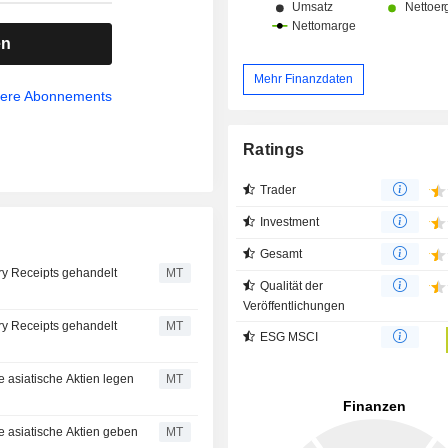
en
Mehr Finanzdaten
sere Abonnements
Ratings
Trader
Investment
Gesamt
ry Receipts gehandelt
MT
Qualität der
Veröffentlichungen
ry Receipts gehandelt
MT
ESG MSCI
 asiatische Aktien legen
MT
e asiatische Aktien geben
MT