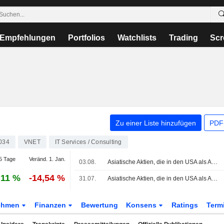
Empfehlungen
Portfolios
Watchlists
Trading
Scr
Zu einer Liste hinzufügen
PDF-
034
VNET
IT Services / Consulting
5 Tage
Veränd. 1. Jan.
03.08.
Asiatische Aktien, die in den USA als American Depositary Receipts gehandelt werden, legen im Montagshandel leicht zu
,11 %
-14,54 %
31.07.
Asiatische Aktien, die in den USA als American Depositary Receipts gehandelt werden, legen im Freitagshandel leicht zu
ehmen
Finanzen
Bewertung
Konsens
Ratings
Term