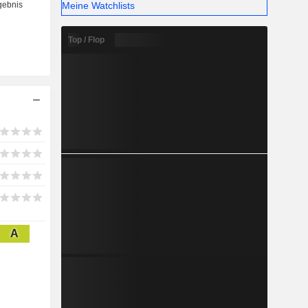
Meine Watchlists
Top / Flop
A