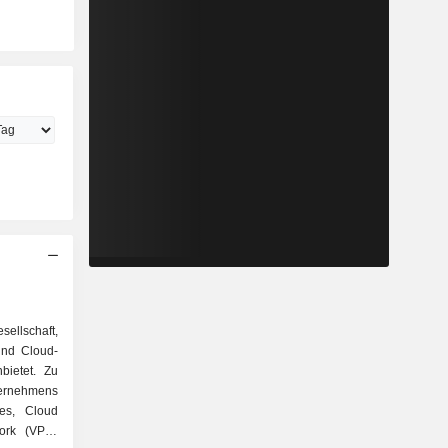
ellschaft,
und Cloud-
bietet. Zu
ernehmens
es, Cloud
work (VPN)