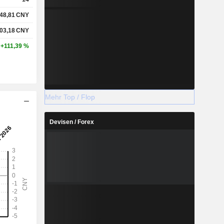
48,81
CNY
03,18
CNY
+111,39 %
Mehr Top / Flop
Devisen / Forex