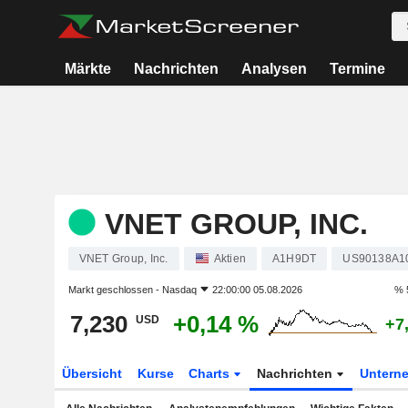
Märkte
Nachrichten
Analysen
Termine
VNET GROUP, INC.
VNET Group, Inc.
Aktien
A1H9DT
US90138A1
Markt geschlossen -
Nasdaq
22:00:00 05.08.2026
% 
7,230
+0,14 %
USD
+7
Übersicht
Kurse
Charts
Nachrichten
Untern