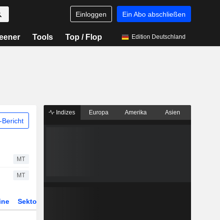
Einloggen
Ein Abo abschließen
eener
Tools
Top / Flop
Edition Deutschland
Indizes
Europa
Amerika
Asien
Bericht
MT
MT
ine
Sektor
Derivate
ETFs