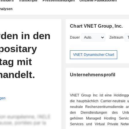
Insiders
Transkripte
Pressemitteilungen
Offizielle Publikationen
nalysen
Chart VNET Group, Inc.
rden in den
Dauer
Zeitraum
positary
VNET: Dynamischer Chart
tag mit
handelt.
Unternehmensprofil
VNET Group Inc ist eine Holdingges
igen
die hauptsächlich Carrier-neutrale 
neutrale Rechenzentrumsdienste an
den Dienstleistungen des Unt
gehören Managed Hosting Servic
Services und Virtual Private Net