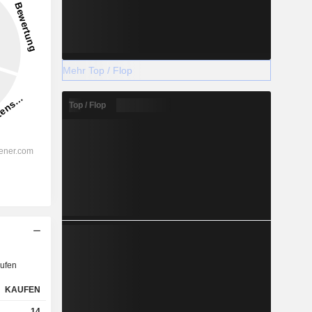
Mehr Top / Flop
Top / Flop
ufen
KAUFEN
14