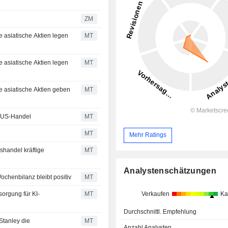
ZM
 asiatische Aktien legen
MT
 asiatische Aktien legen
MT
e asiatische Aktien geben
MT
n US-Handel
MT
MT
Mehr Ratings
handel kräftige
MT
Analystenschätzungen
chenbilanz bleibt positiv
MT
Verkaufen
Ka
orgung für KI-
MT
Durchschnittl. Empfehlung
Stanley die
MT
Anzahl Analysten