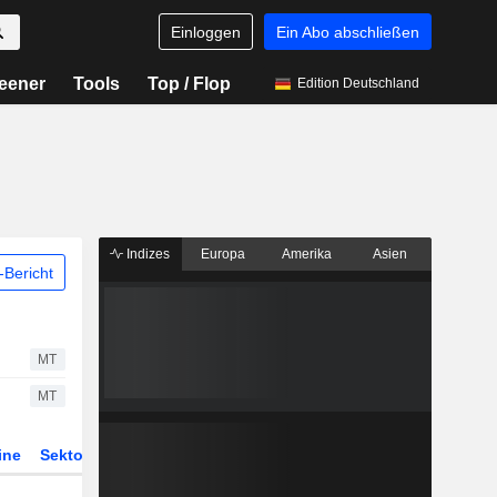
Einloggen
Ein Abo abschließen
eener
Tools
Top / Flop
Edition Deutschland
Indizes
Europa
Amerika
Asien
Bericht
MT
MT
ine
Sektor
Derivate
ETFs