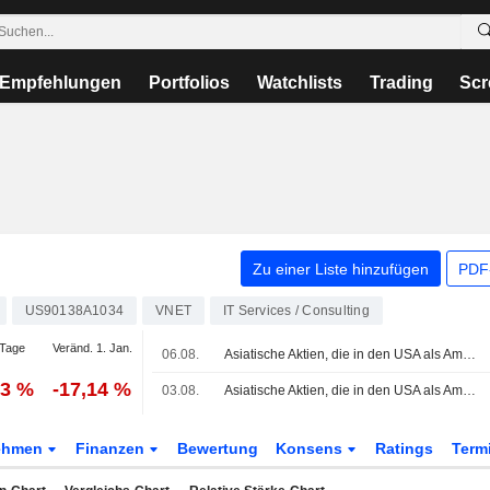
Empfehlungen
Portfolios
Watchlists
Trading
Scr
Zu einer Liste hinzufügen
PDF-
US90138A1034
VNET
IT Services / Consulting
Tage
Veränd. 1. Jan.
06.08.
Asiatische Aktien, die in den USA als American Depositary Receipts gehandelt werden, legen am Donnerstag im Handel zu
23 %
-17,14 %
03.08.
Asiatische Aktien, die in den USA als American Depositary Receipts gehandelt werden, legen im Montagshandel leicht zu
ehmen
Finanzen
Bewertung
Konsens
Ratings
Term