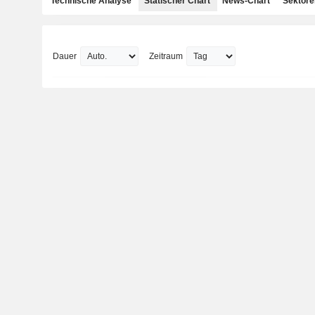
Technische Analyse
Statischer Chart
News-Chart
Sektore
Dauer
Zeitraum