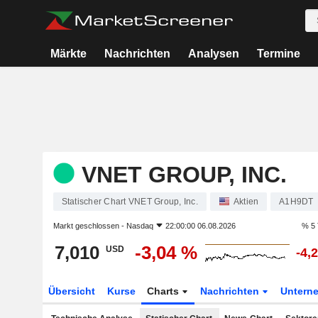
Märkte
Nachrichten
Analysen
Termine
VNET GROUP, INC.
Statischer Chart VNET Group, Inc.
Aktien
A1H9DT
Markt geschlossen -
Nasdaq
22:00:00 06.08.2026
% 5 
7,010
-3,04 %
USD
-4,
Übersicht
Kurse
Charts
Nachrichten
Untern