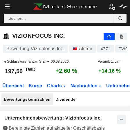
VIZIONFOCUS INC.
197,50
NT$
+2,60 %
VIZIONFOCUS INC.
Bewertung Vizionfocus Inc.
Aktien
4771
TW00
Schlusskurs
Taiwan S.E.
06.08.2026
Veränd. 1. Jan.
TWD
+2,60 %
197,50
+14,16 %
Übersicht
Kurse
Charts
Nachrichten
Unterneh
Bewertungskennzahlen
Dividende
Unternehmensbewertung: Vizionfocus Inc.
Bereinigte Zahlen auf aktueller Geschäftsbasis