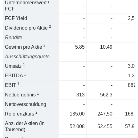
Unternehmenswert /
-
-
0
FCF
FCF Yield
-
-
2,5 
2
Dividende pro Aktie
-
-
Rendite
-
-
2
Gewinn pro Aktie
5,85
10,49
Ausschüttungsquote
-
-
1
Umsatz
-
-
3.00
1
EBITDA
-
-
1.24
1
EBIT
-
-
887,
1
Nettoergebnis
313
562,3
Nettoverschuldung
-
-
2
Referenzkurs
135,00
247,50
168,5
Anz. der Aktien (in
52.008
52.455
57.91
Tausend)