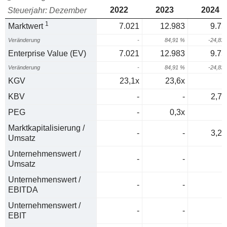
2022
2023
2024
Steuerjahr: Dezember
1
Marktwert
7.021
12.983
9.75
Veränderung
-
84,91 %
-24,83
Enterprise Value (EV)
7.021
12.983
9.75
Veränderung
-
84,91 %
-24,83
KGV
23,1x
23,6x
KBV
-
-
2,76
PEG
-
0,3x
Marktkapitalisierung /
-
-
3,25
Umsatz
Unternehmenswert /
-
-
0
Umsatz
Unternehmenswert /
-
-
0
EBITDA
Unternehmenswert /
-
-
0
EBIT