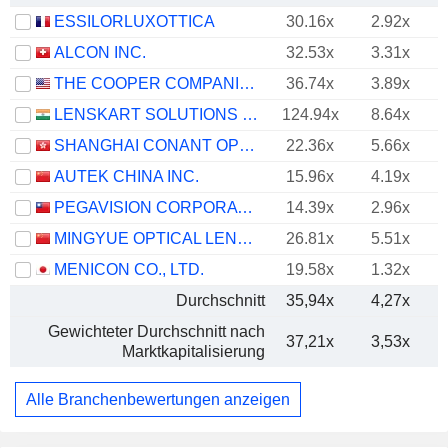
ESSILORLUXOTTICA
30.16x
2.92x
ALCON INC.
32.53x
3.31x
THE COOPER COMPANIES, INC.
36.74x
3.89x
LENSKART SOLUTIONS LIMITED
124.94x
8.64x
SHANGHAI CONANT OPTICAL CO., LTD.
22.36x
5.66x
AUTEK CHINA INC.
15.96x
4.19x
PEGAVISION CORPORATION
14.39x
2.96x
MINGYUE OPTICAL LENS CO.,LTD.
26.81x
5.51x
MENICON CO., LTD.
19.58x
1.32x
Durchschnitt
35,94x
4,27x
Gewichteter Durchschnitt nach
37,21x
3,53x
Marktkapitalisierung
Alle Branchenbewertungen anzeigen