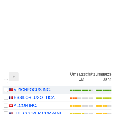
Umsatzschätzungen
Umsatzsc
1M
Jahr
VIZIONFOCUS INC.
ESSILORLUXOTTICA
ALCON INC.
THE COOPER COMPANIES, INC.