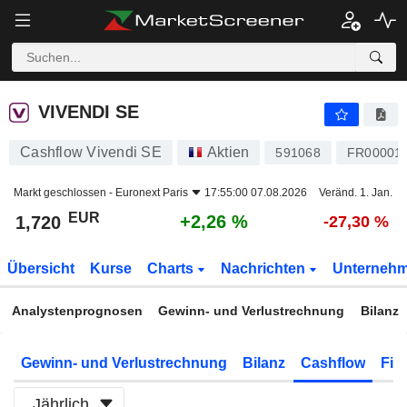
VIVENDI SE
1,720
€
+2,26 %
VIVENDI SE
Cashflow Vivendi SE
Aktien
591068
FR00001
Markt geschlossen -
Euronext Paris
17:55:00 07.08.2026
Veränd. 1. Jan.
EUR
+2,26 %
1,720
-27,30 %
Übersicht
Kurse
Charts
Nachrichten
Unterneh
Analystenprognosen
Gewinn- und Verlustrechnung
Bilanz
Gewinn- und Verlustrechnung
Bilanz
Cashflow
Fin
Jährlich