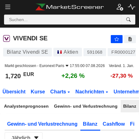
VIVENDI SE
1,720
€
+2,26 %
VIVENDI SE
Bilanz Vivendi SE
Aktien
591068
FR00001277
Markt geschlossen -
Euronext Paris
17:55:00 07.08.2026
Veränd. 1. Jan.
EUR
+2,26 %
1,720
-27,30 %
Übersicht
Kurse
Charts
Nachrichten
Unterneh
Analystenprognosen
Gewinn- und Verlustrechnung
Bilanz
Gewinn- und Verlustrechnung
Bilanz
Cashflow
Fin
Jährlich