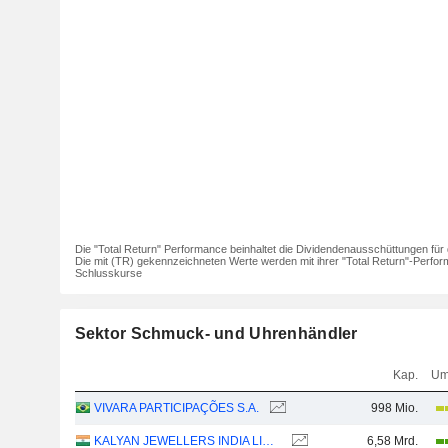
Die "Total Return" Performance beinhaltet die Dividendenausschüttungen für 
Die mit (TR) gekennzeichneten Werte werden mit ihrer "Total Return"-Perfor
Schlusskurse
Sektor Schmuck- und Uhrenhändler
Kap.
Um
VIVARA PARTICIPAÇÕES S.A.
998 Mio.
KALYAN JEWELLERS INDIA LIMITED
6,58 Mrd.