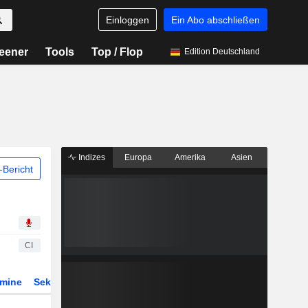
Einloggen
Ein Abo abschließen
eener
Tools
Top / Flop
Edition Deutschland
Indizes
Europa
Amerika
Asien
Bericht
CI
rmine
Sektor
Derivate
ETFs