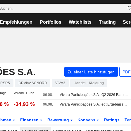
Empfehlungen
Portfolios
Watchlists
Trading
Scr
ES S.A.
Zu einer Liste hinzufügen
PDF-
2PSR5
BRVIVAACNOR0
VIVA3
Handel - Kleidung
Tage
Veränd. 1. Jan.
06.08.
Vivara Participações S.A., Q2 2026 Earnings Call, Aug 06, 2026
48 %
-34,93 %
06.08.
Vivara Participações S.A. legt Ergebniszahlen für das zweite Quartal und das erste Halbjahr bis zum 30. Juni 2026 vor
ehmen
Finanzen
Bewertung
Konsens
Ratings
Te