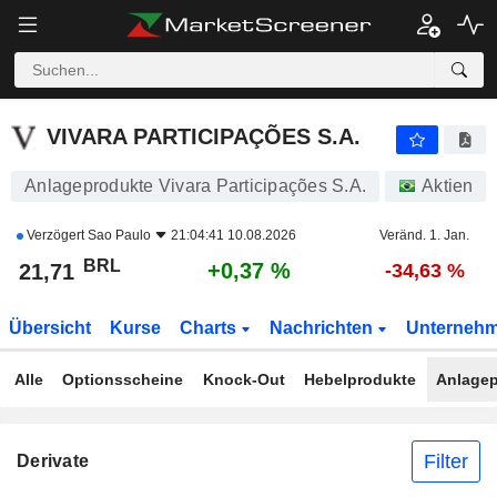
VIVARA PARTICIPAÇÕES S.A.
21,71
R$
+0,37 %
VIVARA PARTICIPAÇÕES S.A.
Anlageprodukte Vivara Participações S.A.
Aktien
Verzögert
Sao Paulo
21:04:41 10.08.2026
Veränd. 1. Jan.
BRL
+0,37 %
21,71
-34,63 %
Übersicht
Kurse
Charts
Nachrichten
Unterneh
Alle
Optionsscheine
Knock-Out
Hebelprodukte
Anlagep
Filter
Derivate