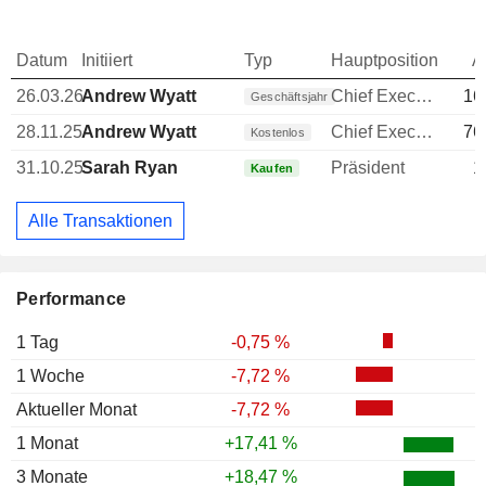
Datum
Initiiert
Typ
Hauptposition
A
26.03.26
Andrew Wyatt
Chief Executive Officer (CEO)
16
Geschäftsjahr
28.11.25
Andrew Wyatt
Chief Executive Officer (CEO)
76
Kostenlos
31.10.25
Sarah Ryan
Präsident
1
Kaufen
Alle Transaktionen
Performance
1 Tag
-0,75 %
1 Woche
-7,72 %
Aktueller Monat
-7,72 %
1 Monat
+17,41 %
3 Monate
+18,47 %