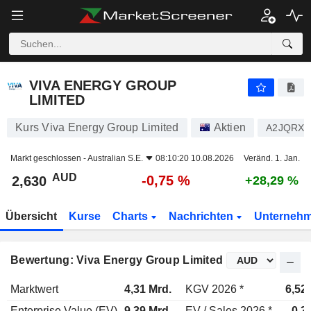
VIVA ENERGY GROUP LIMITED
2,630
$
-0,75 %
VIVA ENERGY GROUP
LIMITED
Kurs Viva Energy Group Limited
Aktien
A2JQRX
Markt geschlossen -
Australian S.E.
08:10:20 10.08.2026
Veränd. 1. Jan.
AUD
-0,75 %
2,630
+28,29 %
Übersicht
Kurse
Charts
Nachrichten
Unterneh
Bewertung: Viva Energy Group Limited
Marktwert
4,31 Mrd.
KGV 2026 *
6,52
Enterprise Value (EV)
9,39 Mrd.
EV / Sales 2026 *
0,3