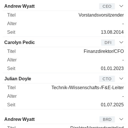
Manager
Titel
Alter
Seit
Andrew Wyatt
CEO
Vorstandsvorsitzender
-
13.08.2014
Carolyn Pedic
DFI
Finanzdirektor/CFO
-
01.01.2023
Julian Doyle
CTO
Technik-/Wissenschafts-/F&E-Leiter
-
01.07.2025
Verwaltungsratsmitglied
Titel
Alter
Seit
Andrew Wyatt
BRD