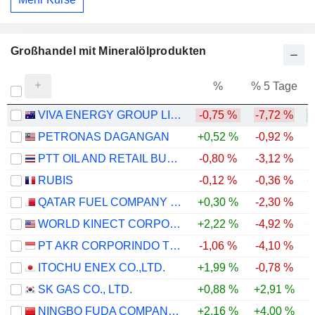
Großhandel mit Mineralölprodukten
%
% 5 Tage
%
VIVA ENERGY GROUP LIMITED
-0,75 %
-7,72 %
+
PETRONAS DAGANGAN
+0,52 %
-0,92 %
-
PTT OIL AND RETAIL BUSINESS
-0,80 %
-3,12 %
RUBIS
-0,12 %
-0,36 %
+
QATAR FUEL COMPANY Q.P.S.C. ("WOQOD")
+0,30 %
-2,30 %
-
WORLD KINECT CORPORATION
+2,22 %
-4,92 %
+
PT AKR CORPORINDO TBK
-1,06 %
-4,10 %
ITOCHU ENEX CO.,LTD.
+1,99 %
-0,78 %
SK GAS CO., LTD.
+0,88 %
+2,91 %
NINGBO FUDA COMPANY LIMITED
+2,16 %
+4,00 %