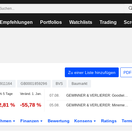
Empfehlungen
Portfolios
Watchlists
Trading
Scr
Zu einer Liste hinzufügen
PDF-
911164
GB0001859296
BVS
Baumarkt
% 5 Tage
Veränd. 1. Jan.
07.08.
GEWINNER & VERLIERER: Goodwin springt; Oxford BioMedica senkt Umsatzerwartung
2,81 %
-55,78 %
05.08.
GEWINNER & VERLIERER: Minenwerte steigen dank Metallrally; Next hebt Prognose erneut an
ehmen
Finanzen
Bewertung
Konsens
Ratings
Term