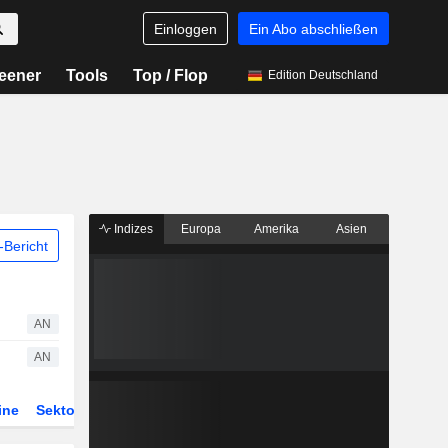
Einloggen
Ein Abo abschließen
eener
Tools
Top / Flop
Edition Deutschland
Indizes
Europa
Amerika
Asien
Bericht
AN
AN
ine
Sektor
Derivate
ETFs