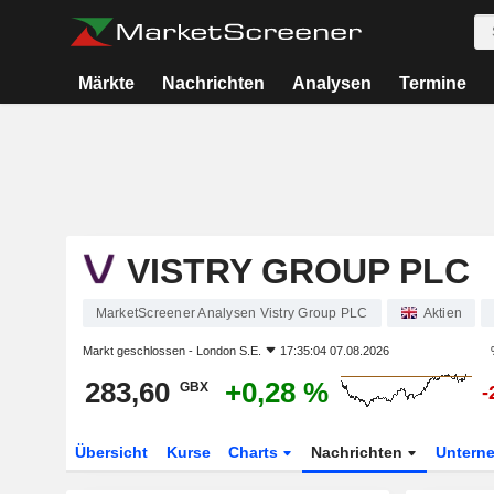
Märkte
Nachrichten
Analysen
Termine
VISTRY GROUP PLC
MarketScreener Analysen Vistry Group PLC
Aktien
Markt geschlossen -
London S.E.
17:35:04 07.08.2026
283,60
+0,28 %
GBX
-
Übersicht
Kurse
Charts
Nachrichten
Untern