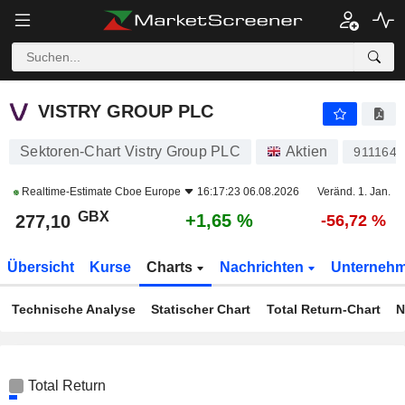
VISTRY GROUP PLC
277,10
p
+1,65 %
VISTRY GROUP PLC
Sektoren-Chart Vistry Group PLC
Aktien
911164
Realtime-Estimate
Cboe Europe
16:17:23 06.08.2026
Veränd. 1. Jan.
GBX
+1,65 %
277,10
-56,72 %
Übersicht
Kurse
Charts
Nachrichten
Unterneh
Technische Analyse
Statischer Chart
Total Return-Chart
N
Total Return