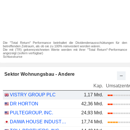
Die "Total Return" Performance beinhaltet die Dividendenausschüttungen für den
betreffenden Zeitraum, als ob sie zu 100% reinvestiert worden wären.
Die mit (TR) gekennzeichneten Werte werden mit ihrer "Total Return"-Performance
angezeigt (sofern verfügbar)
Schlusskurse
Sektor Wohnungsbau - Andere
Kap.
Umsatzentw
VISTRY GROUP PLC
1,17 Mrd.
DR HORTON
42,36 Mrd.
PULTEGROUP, INC.
24,93 Mrd.
DAIWA HOUSE INDUSTRY CO., LTD.
17,74 Mrd.