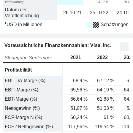
Veränderung
-
23,12 %
10,16
Datum der
26.10.21
25.10.22
24.10.2
Veröffentlichung
1
USD in Millionen
Schätzungen
Voraussichtliche Finanzkennzahlen: Visa, Inc.
2021
2022
202
Steuerjahr: September
Profitabilität
EBITDA-Marge (%)
68,9 %
67,12 %
67
EBIT-Marge (%)
65,56 %
64,19 %
64,
EBT-Marge (%)
66,64 %
61,88 %
64,
Nettogewinn (%)
51,07 %
51,03 %
52
FCF-Marge N (%)
60,24 %
61 %
60,
FCF / Nettogewinn (%)
117,96 %
119,54 %
114,