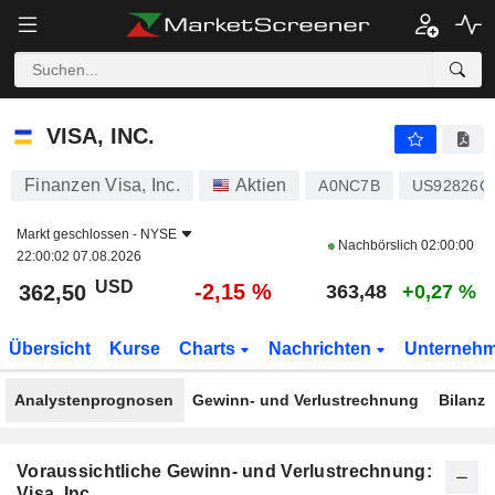
VISA, INC.
362,50
$
-2,15 %
VISA, INC.
Finanzen Visa, Inc.
Aktien
A0NC7B
US92826C
Markt geschlossen -
NYSE
Nachbörslich
02:00:00
22:00:02 07.08.2026
USD
-2,15 %
362,50
363,48
+0,27 %
Übersicht
Kurse
Charts
Nachrichten
Unterneh
Analystenprognosen
Gewinn- und Verlustrechnung
Bilanz
Voraussichtliche Gewinn- und Verlustrechnung:
Visa, Inc.