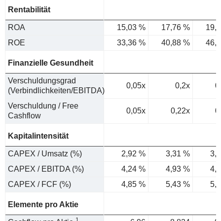
Rentabilität
ROA
15,03 %
17,76 %
19,
ROE
33,36 %
40,88 %
46,
Finanzielle Gesundheit
Verschuldungsgrad
0,05x
0,2x
0
(Verbindlichkeiten/EBITDA)
Verschuldung / Free
0,05x
0,22x
0
Cashflow
Kapitalintensität
CAPEX / Umsatz (%)
2,92 %
3,31 %
3,
CAPEX / EBITDA (%)
4,24 %
4,93 %
4,
CAPEX / FCF (%)
4,85 %
5,43 %
5,
Elemente pro Aktie
1