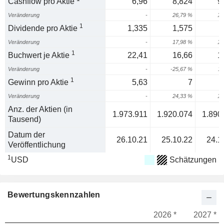
Cashflow pro Aktie
6,96
8,824
9
Veränderung
-
26,79 %
12
1
Dividende pro Aktie
1,335
1,575
Veränderung
-
17,98 %
18
1
Buchwert je Aktie
22,41
16,66
1
Veränderung
-
-25,67 %
11
1
Gewinn pro Aktie
5,63
7
Veränderung
-
24,33 %
18
Anz. der Aktien (in
1.973.911
1.920.074
1.890
Tausend)
Datum der
26.10.21
25.10.22
24.1
Veröffentlichung
1
USD
Schätzungen
Bewertungskennzahlen
2026 *
2027 *