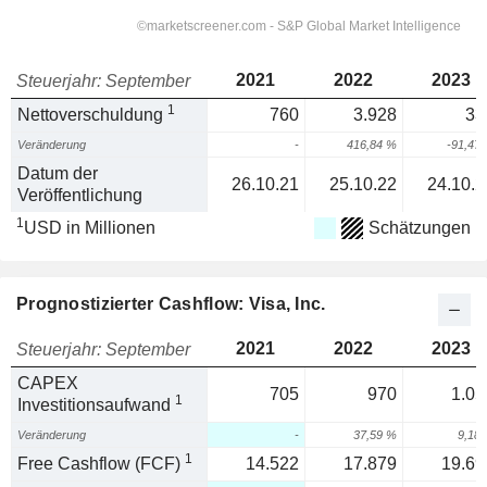
2021
2022
2023
Steuerjahr: September
1
Nettoverschuldung
760
3.928
33
Veränderung
-
416,84 %
-91,47
Datum der
26.10.21
25.10.22
24.10.2
Veröffentlichung
1
USD in Millionen
Schätzungen
Prognostizierter Cashflow: Visa, Inc.
2021
2022
2023
Steuerjahr: September
CAPEX
705
970
1.05
1
Investitionsaufwand
Veränderung
-
37,59 %
9,18
1
Free Cashflow (FCF)
14.522
17.879
19.69