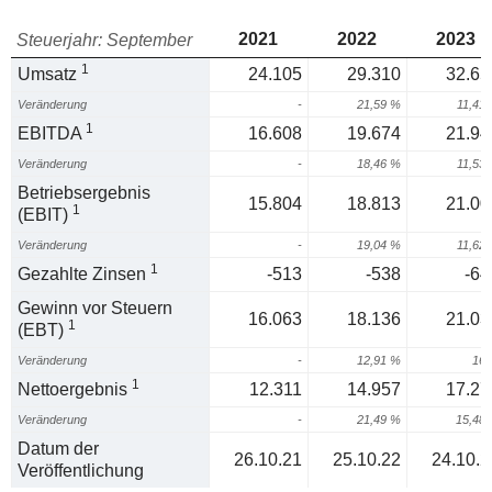
2021
2022
2023
Steuerjahr: September
1
Umsatz
24.105
29.310
32.65
Veränderung
-
21,59 %
11,41
1
EBITDA
16.608
19.674
21.94
Veränderung
-
18,46 %
11,53
Betriebsergebnis
15.804
18.813
21.00
1
(EBIT)
Veränderung
-
19,04 %
11,62
1
Gezahlte Zinsen
-513
-538
-64
Gewinn vor Steuern
16.063
18.136
21.03
1
(EBT)
Veränderung
-
12,91 %
16
1
Nettoergebnis
12.311
14.957
17.27
Veränderung
-
21,49 %
15,48
Datum der
26.10.21
25.10.22
24.10.2
Veröffentlichung