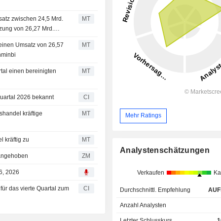
satz zwischen 24,5 Mrd.
MT
zung von 26,27 Mrd.
l einen Umsatz von 26,57
MT
nminbi
tal einen bereinigten
MT
Quartal 2026 bekannt
CI
handel kräftige
MT
Mehr Ratings
 kräftig zu
MT
Analystenschätzungen
zum Kauf angehoben
ZM
6, 2026
Verkaufen
Ka
für das vierte Quartal zum
CI
Durchschnittl. Empfehlung
AUF
Anzahl Analysten
Letzter Schlusskurs
1