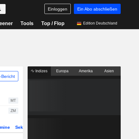
Einloggen
Ein Abo abschließen
eener
Tools
Top / Flop
Edition Deutschland
Indizes
Europa
Amerika
Asien
Bericht
MT
ZM
rmine
Sektor
Derivate
ETFs