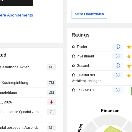
Mehr Finanzdaten
sere Abonnements
Ratings
Trader
ted
Investment
Gesamt
 asiatische Aktien
MT
Qualität der
Veröffentlichungen
bt bei seiner Kaufempfehlung
ZM
ESG MSCI
ine Kaufempfehlung
ZM
21, 2026
ür das erste Quartal zum
CI
tal gestiegen; Ausblick
MT