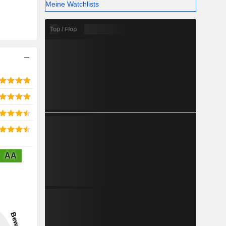
Meine Watchlists
Top / Flop
AA