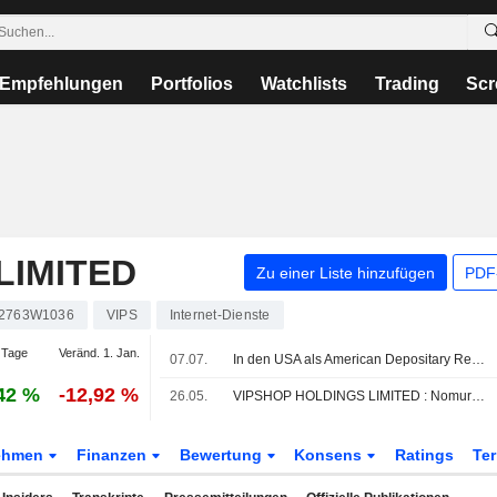
Empfehlungen
Portfolios
Watchlists
Trading
Scr
LIMITED
Zu einer Liste hinzufügen
PDF-
2763W1036
VIPS
Internet-Dienste
 Tage
Veränd. 1. Jan.
07.07.
In den USA als American Depositary Receipts gehandelte asiatische Aktien brechen am Dienstag im Handel deutlich ein
42 %
-12,92 %
26.05.
VIPSHOP HOLDINGS LIMITED : Nomura bleibt bei seiner Kaufempfehlung
ehmen
Finanzen
Bewertung
Konsens
Ratings
Te