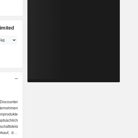
imited
-Discounter
nternehmen
enprodukte
ptsächlich
chäftsfeld
rkauf, den