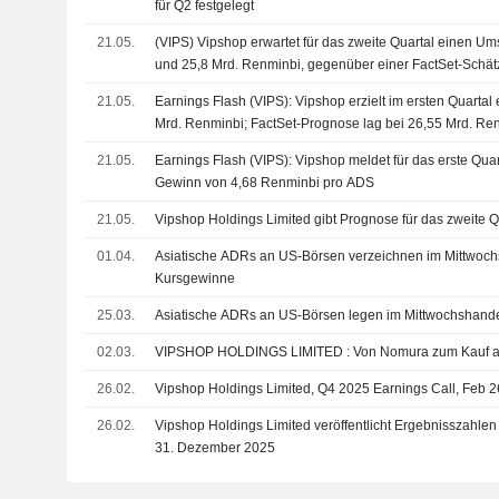
für Q2 festgelegt
21.05.
(VIPS) Vipshop erwartet für das zweite Quartal einen Um
und 25,8 Mrd. Renminbi, gegenüber einer FactSet-Schät
Renminbi
21.05.
Earnings Flash (VIPS): Vipshop erzielt im ersten Quarta
Mrd. Renminbi; FactSet-Prognose lag bei 26,55 Mrd. Re
21.05.
Earnings Flash (VIPS): Vipshop meldet für das erste Quar
Gewinn von 4,68 Renminbi pro ADS
21.05.
Vipshop Holdings Limited gibt Prognose für das zweite 
01.04.
Asiatische ADRs an US-Börsen verzeichnen im Mittwochs
Kursgewinne
25.03.
Asiatische ADRs an US-Börsen legen im Mittwochshandel
02.03.
VIPSHOP HOLDINGS LIMITED : Von Nomura 
26.02.
Vipshop Holdings Limited, Q4 2025 Earnings Call, Feb 2
26.02.
Vipshop Holdings Limited veröffentlicht Ergebnisszahlen 
31. Dezember 2025