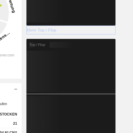
Mehr Top / Flop
Top / Flop
ufen
STOCKEN
21
04,91
CNY