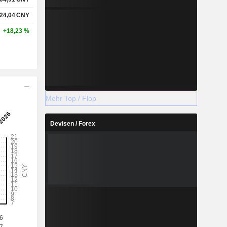
24,04
CNY
+18,23 %
Mehr Top / Flop
Devisen / Forex