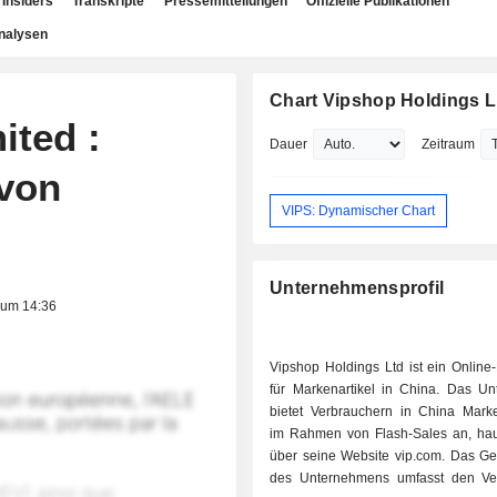
Insiders
Transkripte
Pressemitteilungen
Offizielle Publikationen
nalysen
Chart Vipshop Holdings L
ited :
Dauer
Zeitraum
 von
VIPS: Dynamischer Chart
Unternehmensprofil
 um 14:36
Vipshop Holdings Ltd ist ein Online
für Markenartikel in China. Das U
bietet Verbrauchern in China Mark
im Rahmen von Flash-Sales an, hau
über seine Website vip.com. Das Ges
des Unternehmens umfasst den Ve