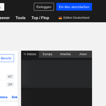
Einloggen
Ein Abo abschließen
eener
Tools
Top / Flop
Edition Deutschland
Indizes
Europa
Amerika
Asien
Bericht
MT
ZM
rmine
Sektor
Derivate
ETFs