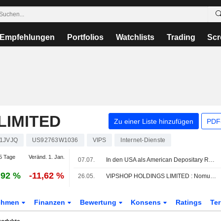
Empfehlungen
Portfolios
Watchlists
Trading
Scr
LIMITED
Zu einer Liste hinzufügen
PDF-
1JVJQ
US92763W1036
VIPS
Internet-Dienste
5 Tage
Veränd. 1. Jan.
07.07.
In den USA als American Depositary Receipts gehandelte asiatische Aktien brechen am Dienstag im Handel deutlich ein
,92 %
-11,62 %
26.05.
VIPSHOP HOLDINGS LIMITED : Nomura bleibt bei seiner Kaufempfehlung
ehmen
Finanzen
Bewertung
Konsens
Ratings
Te