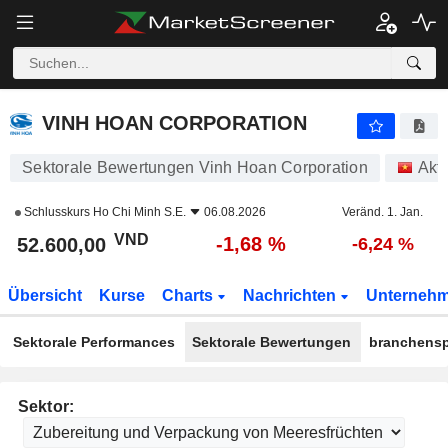
VINH HOAN CORPORATION
52.600,00
₫
-1,68 %
VINH HOAN CORPORATION
Sektorale Bewertungen Vinh Hoan Corporation
Akt
Schlusskurs
Ho Chi Minh S.E.
06.08.2026
Veränd. 1. Jan.
VND
-1,68 %
52.600,00
-6,24 %
Übersicht
Kurse
Charts
Nachrichten
Unterneh
Sektorale Performances
Sektorale Bewertungen
branchensp
Sektor: