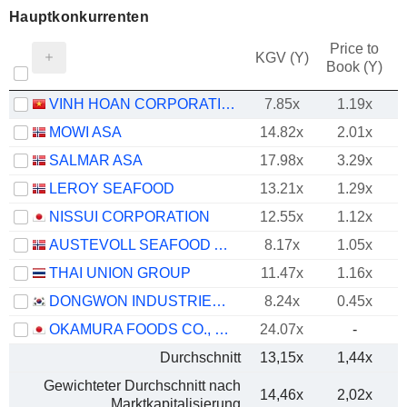
Hauptkonkurrenten
Price to
KGV (Y)
Book (Y)
VINH HOAN CORPORATION
7.85x
1.19x
MOWI ASA
14.82x
2.01x
SALMAR ASA
17.98x
3.29x
LEROY SEAFOOD
13.21x
1.29x
NISSUI CORPORATION
12.55x
1.12x
AUSTEVOLL SEAFOOD ASA
8.17x
1.05x
THAI UNION GROUP
11.47x
1.16x
DONGWON INDUSTRIES CO., LTD.
8.24x
0.45x
OKAMURA FOODS CO., LTD.
24.07x
-
Durchschnitt
13,15x
1,44x
Gewichteter Durchschnitt nach
14,46x
2,02x
Marktkapitalisierung