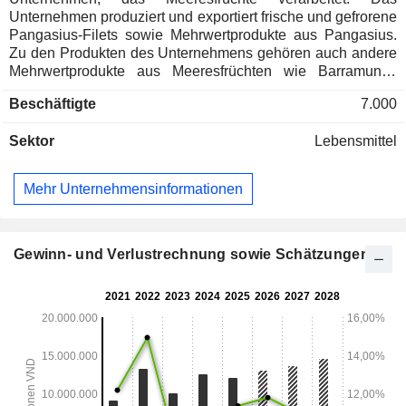
Unternehmen produziert und exportiert frische und gefrorene
Pangasius-Filets sowie Mehrwertprodukte aus Pangasius.
Zu den Produkten des Unternehmens gehören auch andere
Mehrwertprodukte aus Meeresfrüchten wie Barramundi,
Garnelen, Jakobsmuscheln und andere; Nebenprodukte aus
Beschäftigte
7.000
der Verarbeitung von Meeresfrüchten wie Fischöl,
Flossennuggets und Bauchnuggets sowie andere Produkte
Sektor
Lebensmittel
wie Gelatinepulver, Kollagenpulver und Reis. Das
Unternehmen ist auch in der Aquakultur, der Herstellung von
und dem Handel mit Futtermitteln für die Aquakultur,
Mehr Unternehmensinformationen
Tierarzneimitteln und Düngemitteln tätig.
Gewinn- und Verlustrechnung sowie Schätzungen