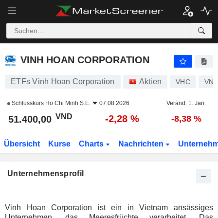
VINH HOAN CORPORATION
51.400,00
₫
-2,28 %
VINH HOAN CORPORATION
ETFs Vinh Hoan Corporation
Aktien
VHC
VN0
Schlusskurs
Ho Chi Minh S.E.
07.08.2026
Veränd. 1. Jan.
VND
-2,28 %
51.400,00
-8,38 %
Übersicht
Kurse
Charts
Nachrichten
Unterneh
Unternehmensprofil
Vinh Hoan Corporation ist ein in Vietnam ansässiges
Unternehmen, das Meeresfrüchte verarbeitet. Das