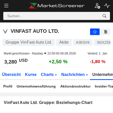
VINFAST AUTO LTD.
3,280
$
+2,50 %
VINFAST AUTO LTD.
Gruppe VinFast Auto Ltd.
Aktie
A3ESV6
SGXZ551
Markt geschlossen -
Nasdaq
22:00:00 06.08.2026
Veränd. 1. Jan.
USD
+2,50 %
3,280
-1,80 %
Übersicht
Kurse
Charts
Nachrichten
Unterneh
Profil
Unternehmensführung
Aktionärsstruktur
Insider-Tr
VinFast Auto Ltd. Gruppe: Beziehungs-Chart