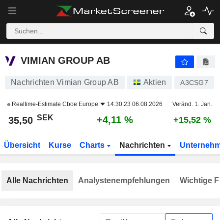
VIMIAN GROUP AB
35,50
kr
+4,11 %
VIMIAN GROUP AB
Nachrichten Vimian Group AB
Aktien
A3CSG7
Realtime-Estimate
Cboe Europe
14:30:23 06.08.2026
Veränd. 1. Jan.
SEK
+4,11 %
35,50
+15,52 %
Übersicht
Kurse
Charts
Nachrichten
Unterneh
Alle Nachrichten
Analystenempfehlungen
Wichtige F