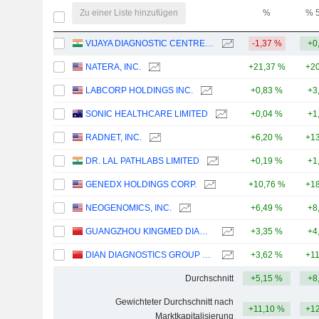
Zu einer Liste hinzufügen
%
% 
VIJAYA DIAGNOSTIC CENTRE LIMITED
-1,37 %
+0
NATERA, INC.
+21,37 %
+20
LABCORP HOLDINGS INC.
+0,83 %
+3
SONIC HEALTHCARE LIMITED
+0,04 %
+1
RADNET, INC.
+6,20 %
+13
DR. LAL PATHLABS LIMITED
+0,19 %
+1
GENEDX HOLDINGS CORP.
+10,76 %
+18
NEOGENOMICS, INC.
+6,49 %
+8
GUANGZHOU KINGMED DIAGNOSTICS GROUP CO., LTD.
+3,35 %
+4
DIAN DIAGNOSTICS GROUP CO.,LTD.
+3,62 %
+1
Durchschnitt
+5,15 %
+8
Gewichteter Durchschnitt nach
+11,10 %
+12
Marktkapitalisierung