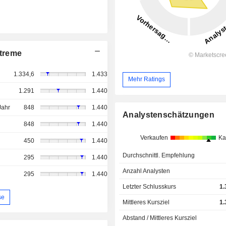
treme
1.334,6
1.433
Mehr Ratings
1.291
1.440
Jahr
848
1.440
Analystenschätzungen
848
1.440
Verkaufen
Ka
450
1.440
Durchschnittl. Empfehlung
295
1.440
Anzahl Analysten
295
1.440
Letzter Schlusskurs
1.
se
Mittleres Kursziel
1.
Abstand / Mittleres Kursziel