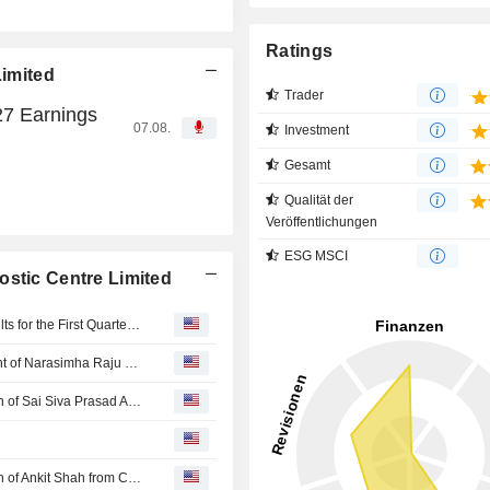
Ratings
Limited
Trader
27 Earnings
07.08.
Investment
Gesamt
Qualität der
Veröffentlichungen
ESG MSCI
ostic Centre Limited
Vijaya Diagnostic Centre Limited Reports Earnings Results for the First Quarter Ended June 30, 2026
Vijaya Diagnostic Centre Limited Announces Appointment of Narasimha Raju K A as Chief Financial Officer, Effective July 09, 2026
Vijaya Diagnostic Centre Limited Announces Resignation of Sai Siva Prasad As Chief Technology Officer, Effective August 08, 2026
Vijaya Diagnostic Centre Limited Announces Resignation of Ankit Shah from Chief Financial Officer, Effective on or Before July 24, 2026