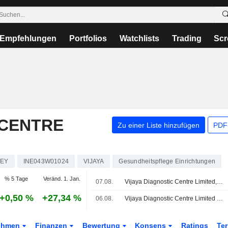
Empfehlungen
Portfolios
Watchlists
Trading
Scr
 CENTRE
Zu einer Liste hinzufügen
PDF-
9EY
INE043W01024
VIJAYA
Gesundheitspflege Einrichtungen
% 5 Tage
Veränd. 1. Jan.
07.08.
Vijaya Diagnostic Centre Limited, Q1 2027 Earnings Call, Aug 07, 2026
+0,50 %
+27,34 %
06.08.
Vijaya Diagnostic Centre Limited legt Ergebnis für das erste Quartal zum 30. Juni 2026 vor
ehmen
Finanzen
Bewertung
Konsens
Ratings
Te