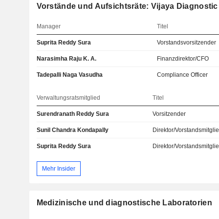
Vorstände und Aufsichtsräte: Vijaya Diagnostic
Manager
Titel
Suprita Reddy Sura
Vorstandsvorsitzender
Narasimha Raju K. A.
Finanzdirektor/CFO
Tadepalli Naga Vasudha
Compliance Officer
Verwaltungsratsmitglied
Titel
Surendranath Reddy Sura
Vorsitzender
Sunil Chandra Kondapally
Direktor/Vorstandsmitgli
Suprita Reddy Sura
Direktor/Vorstandsmitgli
Mehr Insider
Medizinische und diagnostische Laboratorien