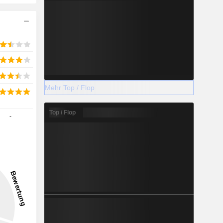
Mehr Top / Flop
Top / Flop
-