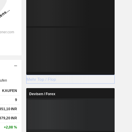
Mehr Top / Flop
ufen
KAUFEN
Devisen / Forex
9
351,10
INR
379,20
INR
+2,08 %