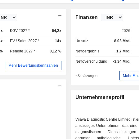
Finanzen
3x
KGV 2027 *
64,2x
2026
5x
EV / Sales 2027 *
14x
Umsatz
8,03 Mrd.
 %
Rendite 2027 *
0,12 %
Nettoergebnis
1,7 Mrd.
Nettoverschuldung
-3,34 Mrd.
Mehr Bewertungskennzahlen
Mehr Fin
* Schätzungen
Unternehmensprofil
Vijaya Diagnostic Centre Limited ist e
ansässiges Unternehmen, das eine
diagnostischen Dienstleistungen
darunter pathologische Unters