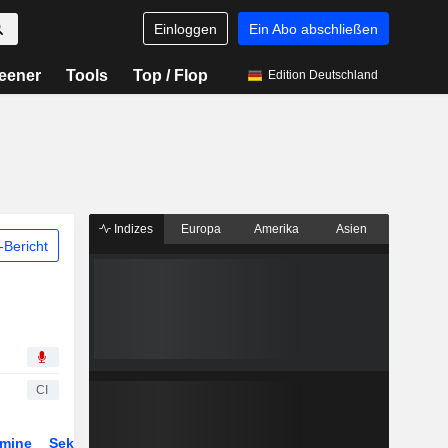
Einloggen
Ein Abo abschließen
eener
Tools
Top / Flop
Edition Deutschland
Indizes
Europa
Amerika
Asien
Bericht
CI
rmine
Sektor
Derivate