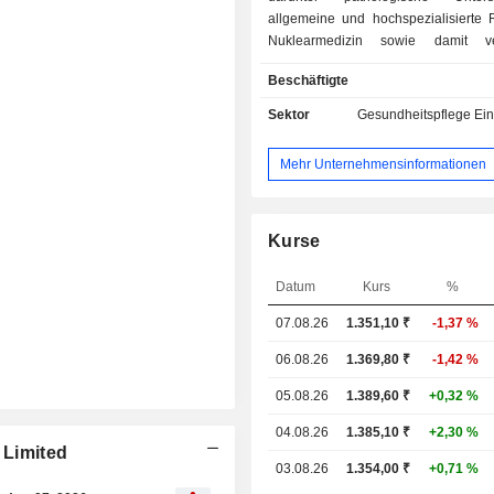
allgemeine und hochspezialisierte R
Nuklearmedizin sowie damit v
Gesundheitsdienstleistun
Beschäftigte
Unternehmen ist im Segment „D
Services“ tätig. Es bietet Labordiens
Sektor
Gesundheitspflege Ein
und radiologische Dienstleistun
seinen Dienstleistungen gehören
Mehr Unternehmensinformationen
Pathologie, Mikrobiologie, Häm
Serologie, Histopathologie, Zyt
Biochemie, Molekulardiag
Computertomographie
Kurse
Magnetresonanztomographi
Ultraschall, Röntgen, Kard
Datum
Kurs
%
Gastroenterologie, Nuklearmedizin u
07.08.26
1.351,10 ₹
-1,37 %
Das Unternehmen betreibt 
Diagnosezentren in 25 Städten in ga
06.08.26
1.369,80 ₹
-1,42 %
Die klinische Pathologie
Leberfunktionstests (LFT-A), Kreatink
05.08.26
1.389,60 ₹
+0,32 %
(CPK) und Schilddrüsenprofil-T
04.08.26
1.385,10 ₹
+2,30 %
Unternehmen bietet versc
 Limited
Vorsorgeuntersuchungen an, 
03.08.26
1.354,00 ₹
+0,71 %
allgemeine Gesundheits