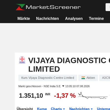
Märkte
Nachrichten
Analysen
Termine
VIJAYA DIAGNOSTIC
LIMITED
Kurs Vijaya Diagnostic Centre Limited
Aktien
A3C
Markt geschlossen -
NSE India S.E.
13:05:10 07.08.2026
1.351,10
-1,37 %
INR
Übersicht
Kurse
Charts
Nachrichten
Untern