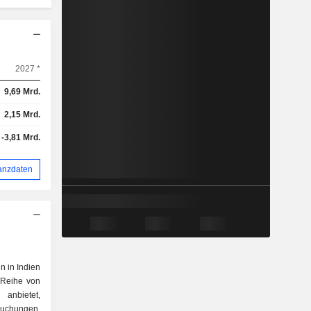
2027 *
9,69 Mrd.
2,15 Mrd.
-3,81 Mrd.
anzdaten
in in Indien
 Reihe von
 anbietet,
uchungen,