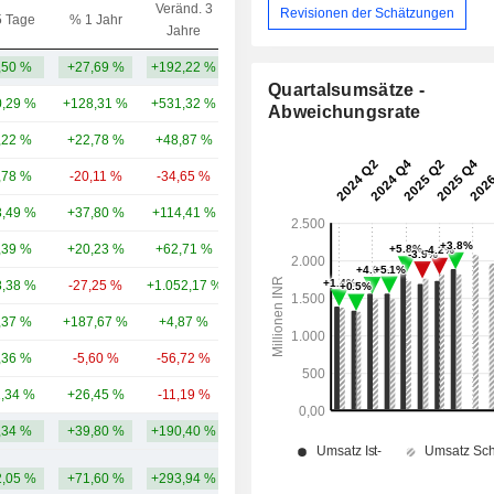
Veränd. 3
Revisionen der Schätzungen
5 Tage
% 1 Jahr
Kap.($)
Jahre
,50 %
+27,69 %
+192,22 %
1,46 Mrd.
Quartalsumsätze -
,29 %
+128,31 %
+531,32 %
46,26 Mrd.
Abweichungsrate
,22 %
+22,78 %
+48,87 %
25,88 Mrd.
,78 %
-20,11 %
-34,65 %
7,76 Mrd.
,49 %
+37,80 %
+114,41 %
5,69 Mrd.
,39 %
+20,23 %
+62,71 %
3,39 Mrd.
,38 %
-27,25 %
+1.052,17 %
2,3 Mrd.
,37 %
+187,67 %
+4,87 %
2,13 Mrd.
,36 %
-5,60 %
-56,72 %
1,99 Mrd.
1,34 %
+26,45 %
-11,19 %
1,84 Mrd.
,34 %
+39,80 %
+190,40 %
9,87 Mrd.
,05 %
+71,60 %
+293,94 %