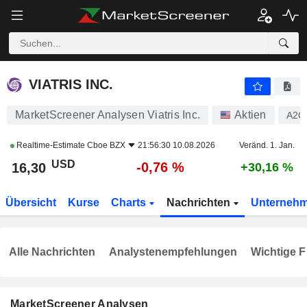
VIATRIS INC.
16,30
$
-0,76 %
VIATRIS INC.
MarketScreener Analysen Viatris Inc.
Aktien
A2Q
Realtime-Estimate
Cboe BZX
21:56:30 10.08.2026
Veränd. 1. Jan.
USD
-0,76 %
16,30
+30,16 %
Übersicht
Kurse
Charts
Nachrichten
Unterneh
Alle Nachrichten
Analystenempfehlungen
Wichtige F
MarketScreener Analysen