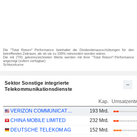
Die "Total Return" Performance beinhaltet die Dividendenausschüttungen für den
betreffenden Zeitraum, als ob sie zu 100% reinvestiert worden wären.
Die mit (TR) gekennzeichneten Werte werden mit ihrer "Total Return"-Performance
angezeigt (sofern verfügbar)
Schlusskurse
Sektor Sonstige integrierte
Telekommunikationsdienste
Kap.
Umsatzentw
VERIZON COMMUNICATIONS, INC.
193 Mrd.
CHINA MOBILE LIMITED
232 Mrd.
DEUTSCHE TELEKOM AG
152 Mrd.