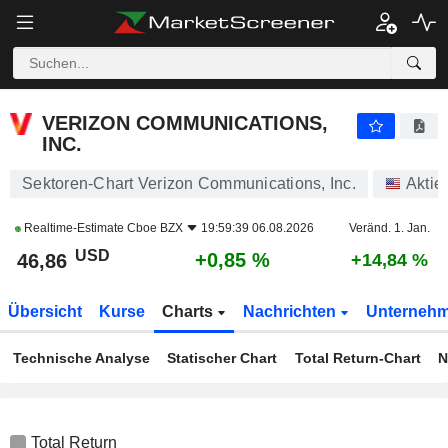
VERIZON COMMUNICATIONS, INC.
46,86
$
+0,85 %
VERIZON COMMUNICATIONS,
INC.
Sektoren-Chart Verizon Communications, Inc.
Aktie
Realtime-Estimate
Cboe BZX
19:59:39 06.08.2026
Veränd. 1. Jan.
USD
+0,85 %
46,86
+14,84 %
Übersicht
Kurse
Charts
Nachrichten
Unterneh
Technische Analyse
Statischer Chart
Total Return-Chart
N
Total Return