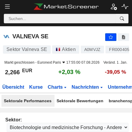
VALNEVA SE
2,266
€
+2,03 %
VALNEVA SE
Sektor Valneva SE
Aktien
A0MVJZ
FR0004056
Markt geschlossen -
Euronext Paris
17:55:00 07.08.2026
Veränd. 1. Jan.
EUR
+2,03 %
2,266
-39,05 %
Übersicht
Kurse
Charts
Nachrichten
Unterneh
Sektorale Performances
Sektorale Bewertungen
branchensp
Sektor: