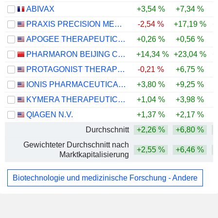
ABIVAX
+3,54 %
+7,34 %
-
PRAXIS PRECISION MEDICINES, INC.
-2,54 %
+17,19 %
+
APOGEE THERAPEUTICS, INC.
+0,26 %
+0,56 %
PHARMARON BEIJING CO., LTD.
+14,34 %
+23,04 %
+
PROTAGONIST THERAPEUTICS, INC.
-0,21 %
+6,75 %
IONIS PHARMACEUTICALS, INC.
+3,80 %
+9,25 %
-
KYMERA THERAPEUTICS, INC.
+1,04 %
+3,98 %
QIAGEN N.V.
+1,37 %
+2,17 %
Durchschnitt
+2,26 %
+6,80 %
Gewichteter Durchschnitt nach
+2,55 %
+6,46 %
Marktkapitalisierung
Biotechnologie und medizinische Forschung - Andere