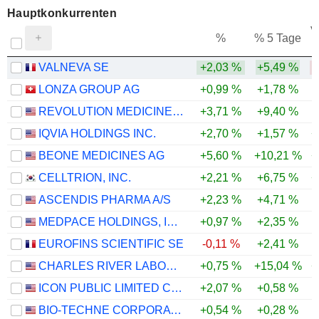
Hauptkonkurrenten
V
%
% 5 Tage
VALNEVA SE
+2,03 %
+5,49 %
LONZA GROUP AG
+0,99 %
+1,78 %
REVOLUTION MEDICINES, INC.
+3,71 %
+9,40 %
IQVIA HOLDINGS INC.
+2,70 %
+1,57 %
+
BEONE MEDICINES AG
+5,60 %
+10,21 %
+
CELLTRION, INC.
+2,21 %
+6,75 %
+
ASCENDIS PHARMA A/S
+2,23 %
+4,71 %
MEDPACE HOLDINGS, INC.
+0,97 %
+2,35 %
EUROFINS SCIENTIFIC SE
-0,11 %
+2,41 %
CHARLES RIVER LABORATORIES INTERNATIONAL, INC.
+0,75 %
+15,04 %
+
ICON PUBLIC LIMITED COMPANY
+2,07 %
+0,58 %
BIO-TECHNE CORPORATION
+0,54 %
+0,28 %