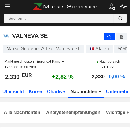
VALNEVA SE
2,330
€
+2,82 %
VALNEVA SE
MarketScreener Artikel Valneva SE
Aktien
A0MV
Markt geschlossen -
Euronext Paris
Nachbörslich
17:55:00 10.08.2026
21:10:23
EUR
+2,82 %
2,330
2,330
0,00 %
Übersicht
Kurse
Charts
Nachrichten
Unterneh
Alle Nachrichten
Analystenempfehlungen
Wichtige F