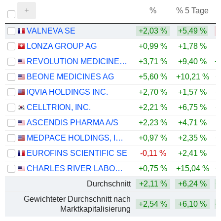
%
% 5 Tage
%
VALNEVA SE
+2,03 %
+5,49 %
-
LONZA GROUP AG
+0,99 %
+1,78 %
REVOLUTION MEDICINES, INC.
+3,71 %
+9,40 %
+
BEONE MEDICINES AG
+5,60 %
+10,21 %
+
IQVIA HOLDINGS INC.
+2,70 %
+1,57 %
+
CELLTRION, INC.
+2,21 %
+6,75 %
+
ASCENDIS PHARMA A/S
+2,23 %
+4,71 %
MEDPACE HOLDINGS, INC.
+0,97 %
+2,35 %
+
EUROFINS SCIENTIFIC SE
-0,11 %
+2,41 %
CHARLES RIVER LABORATORIES INTERNATIONAL, INC.
+0,75 %
+15,04 %
+
Durchschnitt
+2,11 %
+6,24 %
+
Gewichteter Durchschnitt nach
+2,54 %
+6,10 %
+
Marktkapitalisierung