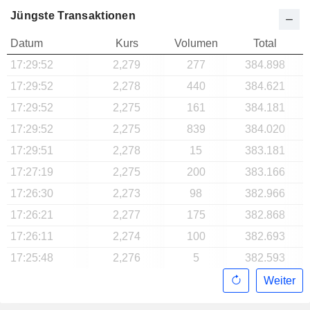
Jüngste Transaktionen
Datum
Kurs
Volumen
Total
17:29:52
2,279
277
384.898
17:29:52
2,278
440
384.621
17:29:52
2,275
161
384.181
17:29:52
2,275
839
384.020
17:29:51
2,278
15
383.181
17:27:19
2,275
200
383.166
17:26:30
2,273
98
382.966
17:26:21
2,277
175
382.868
17:26:11
2,274
100
382.693
17:25:48
2,276
5
382.593
Weiter