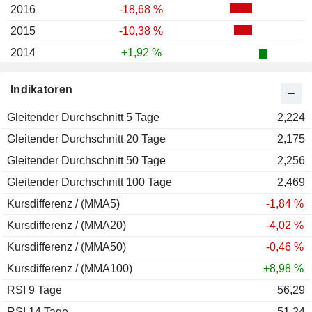
2016
-18,68 %
2015
-10,38 %
2014
+1,92 %
2013
-37,63 %
Indikatoren
2012
+21,05 %
Gleitender Durchschnitt 5 Tage
2011
-25,14 %
2,224
Gleitender Durchschnitt 20 Tage
2010
-23,65 %
2,175
Gleitender Durchschnitt 50 Tage
2009
+132,85 %
2,256
Gleitender Durchschnitt 100 Tage
2008
-49,45 %
2,469
Kursdifferenz / (MMA5)
2007
-25,27 %
-1,84 %
Kursdifferenz / (MMA20)
-4,02 %
Kursdifferenz / (MMA50)
-0,46 %
Kursdifferenz / (MMA100)
+8,98 %
RSI 9 Tage
56,29
RSI 14 Tage
51,24