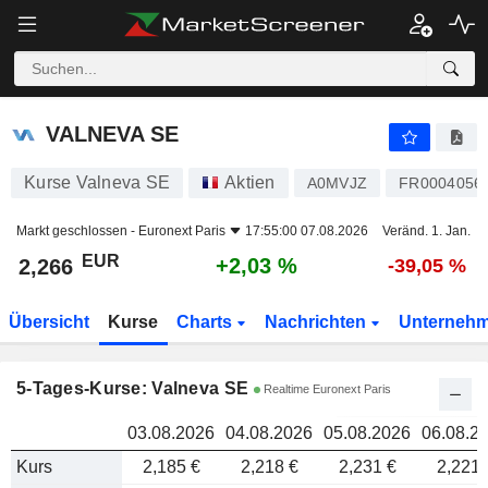
VALNEVA SE
2,266
VALNEVA SE
Kurse Valneva SE
Aktien
A0MVJZ
FR0004056
Markt geschlossen -
Euronext Paris
17:55:00 07.08.2026
Veränd. 1. Jan.
EUR
+2,03 %
2,266
-39,05 %
Übersicht
Kurse
Charts
Nachrichten
Unterneh
5-Tages-Kurse: Valneva SE
Realtime Euronext Paris
03.08.2026
04.08.2026
05.08.2026
06.08.2
Kurs
2,185 €
2,218 €
2,231 €
2,221 